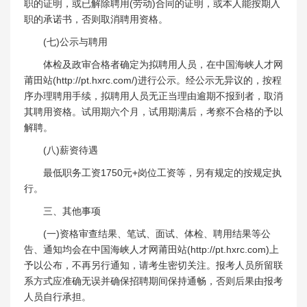
职的证明，或已解除聘用(劳动)合同的证明，或本人能按期入
职的承诺书，否则取消聘用资格。
(七)公示与聘用
体检及政审合格者确定为拟聘用人员，在中国海峡人才网
莆田站(http://pt.hxrc.com/)进行公示。经公示无异议的，按程
序办理聘用手续，拟聘用人员无正当理由逾期不报到者，取消
其聘用资格。试用期六个月，试用期满后，考察不合格的予以
解聘。
(八)薪资待遇
最低职务工资1750元+岗位工资等，另有规定的按规定执
行。
三、其他事项
(一)资格审查结果、笔试、面试、体检、聘用结果等公
告、通知均会在中国海峡人才网莆田站(http://pt.hxrc.com)上
予以公布，不再另行通知，请考生密切关注。报考人员所留联
系方式应准确无误并确保招聘期间保持通畅，否则后果由报考
人员自行承担。