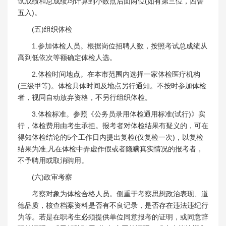
试成绩和总成绩均计算到小数点后面两位(如有第三位，四舍
五入)。
(五)组织体检
1.参加体检人员。根据岗位招聘人数，按照考试总成绩从
高到低依次等额确定体检人选。
2.体检时间地点。在本市范围内选择一家体检医疗机构
(三级甲等)。体检具体时间及地点另行通知。不按时参加体检
者，视同自动放弃资格，不另行组织体检。
3.体检标准。参照《公务员录用体检通用标准(试行)》实
行，体检费用由考生承担。报考者对体检结果有疑义的，可在
得知体检结论的5个工作日内提出复检(仅复检一次)，以复检
结果为准;凡在体检中弄虚作假或者隐瞒真实情况的报考者，
不予聘用或取消聘用。
(六)政审考察
考察对象为体检合格人员。侧重于考察思想政治表现、道
德品质，核查档案资料是否有不良记录，是否存在违法违纪行
为等。若是在职考生必须提供单位同意报考的证明，或同意辞