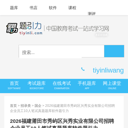
题库
书店
软件
课程
测评
APP下载
登录
|
注册
客服中心
tiyinliwang
首页
考试题库
在线考试
手机题库
网上课堂
SOFTWARE
BOOKSTORE
EXAMINATION
APP
ONLINE
首页
>
招录类
>
国企
> 2026福建莆田市秀屿区兴秀实业有限公司招聘
企业员工10人笔试真题题库软件题引力
2026福建莆田市秀屿区兴秀实业有限公司招聘