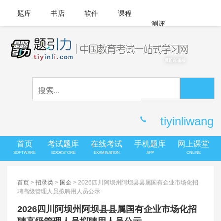
题库
书店
软件
课程
测评
APP下载
登录
|
注册
客服中心
tiyinliwang
首页
考试题库
在线考试
手机题库
网上课堂
SOFTWARE
BOOKSTORE
EXAMINATION
APP
ONLINE
首页
>
招录类
>
国企
> 2026四川阿坝州阿坝县县属国有企业市场化招
聘高级管理人员拟聘用人员公示
2026四川阿坝州阿坝县县属国有企业市场化招