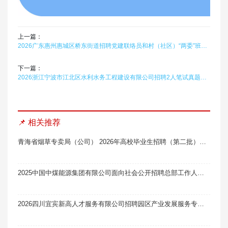
上一篇：
2026广东惠州惠城区桥东街道招聘党建联络员和村（社区）“两委”班子储备人选11人笔试真题题库软件题引力
下一篇：
2026浙江宁波市江北区水利水务工程建设有限公司招聘2人笔试真题题库软件题引力
📌 相关推荐
青海省烟草专卖局（公司） 2026年高校毕业生招聘（第二批）面试通知
2025中国中煤能源集团有限公司面向社会公开招聘总部工作人员2人笔试真题题库软件题引力
2026四川宜宾新高人才服务有限公司招聘园区产业发展服务专员11人笔试真题题库软件题引力