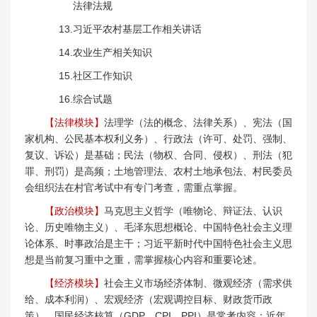
法律法规
13.习近平农村基层工作相关讲话
14.农业生产相关知识
15.社区工作知识
16.综合试题
【法律模块】
法理学（法的概念、法律关系）、宪法（国
家机构、公民基本权利义务）、行政法（许可、处罚、强制、
复议、诉讼）是基础；民法（物权、合同、侵权）、刑法（犯
罪、刑罚）是高频；土地管理法、农村土地承包法、村民委员
会组织法在村官考试中有专门考查，需重点掌握。
【政治模块】
马克思主义哲学（唯物论、辩证法、认识
论、历史唯物主义）、毛泽东思想概论、中国特色社会主义理
论体系、时事政治是主干；习近平新时代中国特色社会主义思
想是当前复习重中之重，需掌握核心内容和重要论述。
【经济模块】
社会主义市场经济体制、微观经济（需求供
给、成本利润）、宏观经济（宏观调控目标、财政货币政
策）、国民经济核算（GDP、CPI、PPI）是常考内容；近年