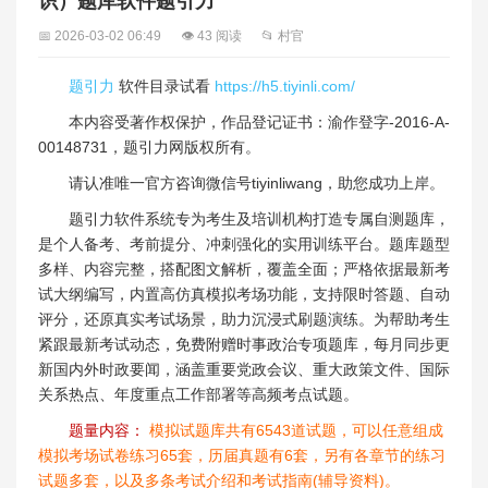
识）题库软件题引力
📅 2026-03-02 06:49
👁 43 阅读
📂 村官
题引力
软件目录试看
https://h5.tiyinli.com/
本内容受著作权保护，作品登记证书：渝作登字-2016-A-
00148731，题引力网版权所有。
请认准唯一官方咨询微信号tiyinliwang，助您成功上岸。
题引力软件系统专为考生及培训机构打造专属自测题库，
是个人备考、考前提分、冲刺强化的实用训练平台。题库题型
多样、内容完整，搭配图文解析，覆盖全面；严格依据最新考
试大纲编写，内置高仿真模拟考场功能，支持限时答题、自动
评分，还原真实考试场景，助力沉浸式刷题演练。为帮助考生
紧跟最新考试动态，免费附赠时事政治专项题库，每月同步更
新国内外时政要闻，涵盖重要党政会议、重大政策文件、国际
关系热点、年度重点工作部署等高频考点试题。
题量内容：
模拟试题库共有6543道试题，可以任意组成
模拟考场试卷练习65套，历届真题有6套，另有各章节的练习
试题多套，以及多条考试介绍和考试指南(辅导资料)。