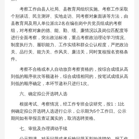
考察工作由县人社局、县教育局组织实施。考察工作采取
个别谈话、民主测评、实地走访、同考察对象面谈等方法，由
县教育局及用人单位派出2名在编在岗中共党员组成的考察
组，对考察对象的德、能、勤、绩、廉情况以及岗位匹配度等
进行全面考察，突出政治标准，重点考察政治理论学习情况、
制度执行力、履职能力、工作实绩和群众公认程度，严把政治
关、品行关、能力关、作风关、廉洁关，同时复核报名资格条
件。
考察不合格或本人自动放弃考察资格的，按综合成绩从高
到低的顺序依次等额递补，综合成绩相同的，按笔试成绩从高
到低的顺序确定，本环节递补只进行1次。
六、确定拟公开选聘人选
根据考试、考察情况，经工作专班会议研究，按1：1比
例确定拟公开选聘人选进行公示，公示期为5个工作日。公示
期间如有举报且查证属实的，取消选聘资格。
七、审批及办理调动手续
公示期满，对无问题或者反映问题不影响选聘的，报工作