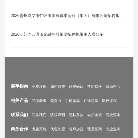
2026贵州遵义市仁怀市国有资本运营（集团）有限公司招聘拟聘用人员公示
2026江苏连云港市金融控股集团招聘拟录用人员公示
新手指南
免费注册
如何付费
付费确认
常用软件
帮助中心
相关产品
易考套餐
题引力
手机题库
在线题库
网校课程
联系我们
联系我们
版权声明
隐私条款
会员条款
院校查询
商务合作
出题系统
代理加盟
老师加盟
课堂招商
专业查询