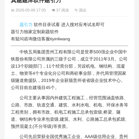
真题题库软件题引力
📅 2026-05-06 17:05
👁 37 阅读
📂 国企
题引力
软件目录试看 进入搜对应考试名即可
题引力独家定制刷题软件
有疑问咨询微信客服tiyinliwang
中铁五局集团贵州工程有限公司是世界500强企业中国中
铁股份有限公司所属的三级子公司，成立于2011年3月。公司
设13个职能部门，11个经营分部，另设机电、钢结构、混凝
土、物资等4个专业化分公司和商砼事业部，并代局管理国家
级隧道救援队，2019年企业获颁贵州省省级企业技术中心。
公司目前在建项目45个。
公司主要从事国内外建筑工程施工，经营范围涵盖铁路、
公路、市政、轨道交通、建筑、水利水电、机电、环保水务等
工程类别，拥有市政、机电工程施工总承包壹级;桥梁、隧
道、钢结构专业承包壹级;建筑、水利、公路施工总承包贰级;
预拌混凝土(不分等级)等资质。
公司先后荣获全国优秀施工企业、AAA级信用企业、贵州