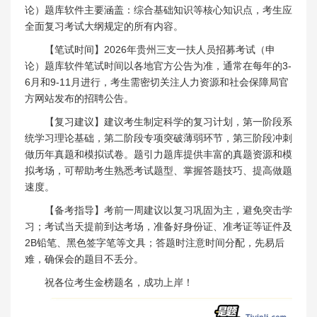
论）题库软件主要涵盖：综合基础知识等核心知识点，考生应
全面复习考试大纲规定的所有内容。
【笔试时间】2026年贵州三支一扶人员招募考试（申
论）题库软件笔试时间以各地官方公告为准，通常在每年的3-
6月和9-11月进行，考生需密切关注人力资源和社会保障局官
方网站发布的招聘公告。
【复习建议】建议考生制定科学的复习计划，第一阶段系
统学习理论基础，第二阶段专项突破薄弱环节，第三阶段冲刺
做历年真题和模拟试卷。题引力题库提供丰富的真题资源和模
拟考场，可帮助考生熟悉考试题型、掌握答题技巧、提高做题
速度。
【备考指导】考前一周建议以复习巩固为主，避免突击学
习；考试当天提前到达考场，准备好身份证、准考证等证件及
2B铅笔、黑色签字笔等文具；答题时注意时间分配，先易后
难，确保会的题目不丢分。
祝各位考生金榜题名，成功上岸！