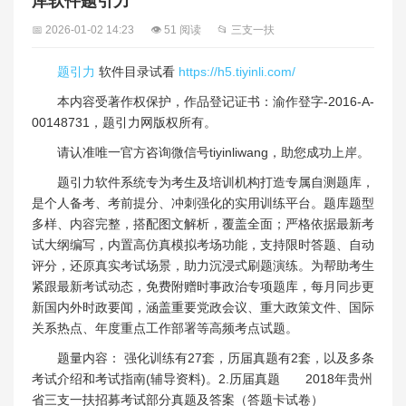
库软件题引力
📅 2026-01-02 14:23
👁 51 阅读
📂 三支一扶
题引力
软件目录试看
https://h5.tiyinli.com/
本内容受著作权保护，作品登记证书：渝作登字-2016-A-
00148731，题引力网版权所有。
请认准唯一官方咨询微信号tiyinliwang，助您成功上岸。
题引力软件系统专为考生及培训机构打造专属自测题库，
是个人备考、考前提分、冲刺强化的实用训练平台。题库题型
多样、内容完整，搭配图文解析，覆盖全面；严格依据最新考
试大纲编写，内置高仿真模拟考场功能，支持限时答题、自动
评分，还原真实考试场景，助力沉浸式刷题演练。为帮助考生
紧跟最新考试动态，免费附赠时事政治专项题库，每月同步更
新国内外时政要闻，涵盖重要党政会议、重大政策文件、国际
关系热点、年度重点工作部署等高频考点试题。
题量内容： 强化训练有27套，历届真题有2套，以及多条
考试介绍和考试指南(辅导资料)。2.历届真题 2018年贵州
省三支一扶招募考试部分真题及答案（答题卡试卷）