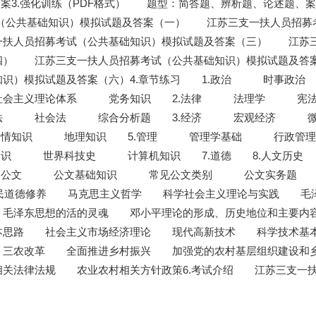
答案3.强化训练（PDF格式） 题型：简答题、辨析题、论述题、
（公共基础知识）模拟试题及答案（一） 江苏三支一扶人员招募
一扶人员招募考试（公共基础知识）模拟试题及答案（三） 江苏
四） 江苏三支一扶人员招募考试（公共基础知识）模拟试题及答
知识）模拟试题及答案（六）4.章节练习 1.政治 时事政
社会主义理论体系 党务知识 2.法律 法理学 宪法
社会法 综合分析题 3.经济 宏观经济 微
国情知识 地理知识 5.管理 管理学基础 行政
常识 世界科技史 计算机知识 7.道德 8.人文历
9.公文 公文基础知识 常见公文类别 公文实务题
 公民道德修养 马克思主义哲学 科学社会主义理论与实践 毛
毛泽东思想的活的灵魂 邓小平理论的形成、历史地位和主要
本思路 社会主义市场经济理论 现代高新技术 科学技术基
三农改革 全面推进乡村振兴 加强党的农村基层组织建设和
关法律法规 农业农村相关方针政策6.考试介绍 江苏三支一