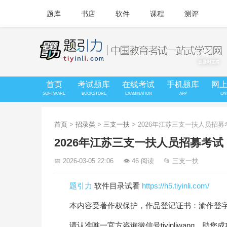
题库
书店
软件
课程
测评
首页
考试题库
在线考试
手机题库
网
SOFTWARE
BOOKSTORE
EXAMINATION
APP
ON
首页
>
招录类
>
三支一扶
> 2026年江苏三支一扶人员招
2026年江苏三支一扶人员招募考
📅 2026-03-05 22:06
👁 46 阅读
📂 三支一扶
题引力
软件目录试看
https://h5.tiyinli.com/
本内容受著作权保护，作品登记证书：渝作登字-20
请认准唯一官方咨询微信号tiyinliwang，助您