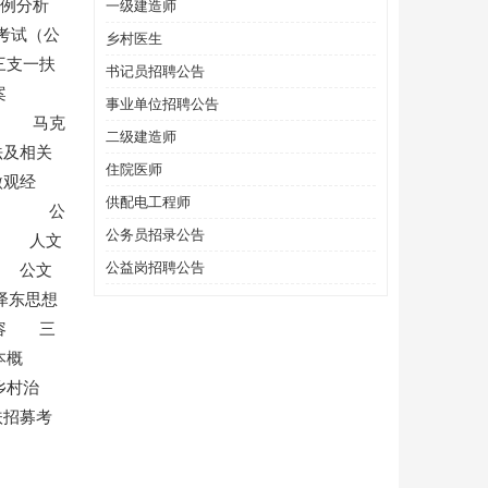
案例分析
一级建造师
考试（公
乡村医生
三支一扶
书记员招聘公告
案
事业单位招聘公告
治 马克
二级建造师
及相关
住院医师
观经
供配电工程师
管理 公
公务员招录公告
史 人文
公益岗招聘公告
 公文
泽东思想
内容 三
本概
乡村治
扶招募考