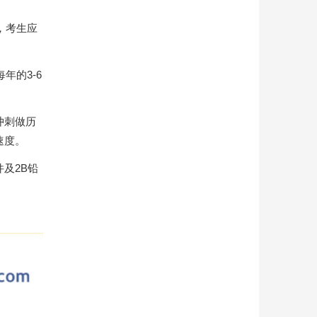
，考生应
年的3-6
冲刺做历
速度。
及2B铅