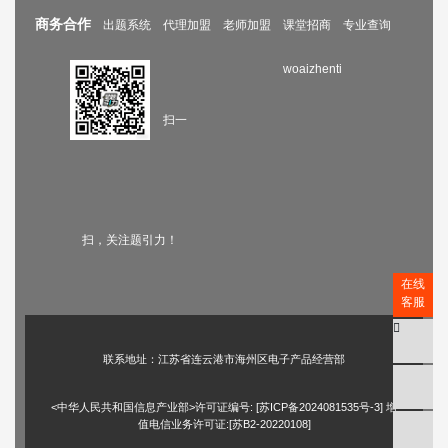
商务合作
出题系统
代理加盟
老师加盟
课堂招商
专业查询
woaizhenti
扫一
扫，关注题引力！
在线
客服
联系地址：江苏省连云港市海州区电子产品经营部
<中华人民共和国信息产业部>许可证编号: [
苏ICP备2024081535号-3
] 增
值电信业务许可证:[苏B2-20220108]