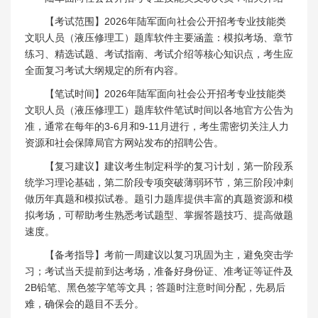
【考试范围】2026年陆军面向社会公开招考专业技能类
文职人员（液压修理工）题库软件主要涵盖：模拟考场、章节
练习、精选试题、考试指南、考试介绍等核心知识点，考生应
全面复习考试大纲规定的所有内容。
【笔试时间】2026年陆军面向社会公开招考专业技能类
文职人员（液压修理工）题库软件笔试时间以各地官方公告为
准，通常在每年的3-6月和9-11月进行，考生需密切关注人力
资源和社会保障局官方网站发布的招聘公告。
【复习建议】建议考生制定科学的复习计划，第一阶段系
统学习理论基础，第二阶段专项突破薄弱环节，第三阶段冲刺
做历年真题和模拟试卷。题引力题库提供丰富的真题资源和模
拟考场，可帮助考生熟悉考试题型、掌握答题技巧、提高做题
速度。
【备考指导】考前一周建议以复习巩固为主，避免突击学
习；考试当天提前到达考场，准备好身份证、准考证等证件及
2B铅笔、黑色签字笔等文具；答题时注意时间分配，先易后
难，确保会的题目不丢分。