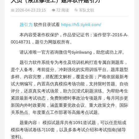
人员（液压修理工）题库软件题引力
📅 2026-04-23 23:15
👁 72 阅读
📂 军队文职
题引力
软件目录试看
https://h5.tiyinli.com/
本内容受著作权保护，作品登记证书：渝作登字-2016-A-
00148731，题引力网版权所有。
请认准唯一官方咨询微信号tiyinliwang，助您成功上岸。
题引力软件系统专为考生及培训机构打造专属自测题库，
是个人备考、考前提分、冲刺强化的实用训练平台。题库题型
多样、内容完整，搭配图文解析，覆盖全面；严格依据最新考
试大纲编写，内置高仿真模拟考场功能，支持限时答题、自动
评分，还原真实考试场景，助力沉浸式刷题演练。为帮助考生
紧跟最新考试动态，免费附赠时事政治专项题库，每月同步更
新国内外时政要闻，涵盖重要党政会议、重大政策文件、国际
关系热点、年度重点工作部署等高频考点试题。
题量内容： 模拟试题库共有1091道试题，可以任意组成
模拟考场试卷练习10套，以及多条考试介绍和考试指南(辅导
资料)。