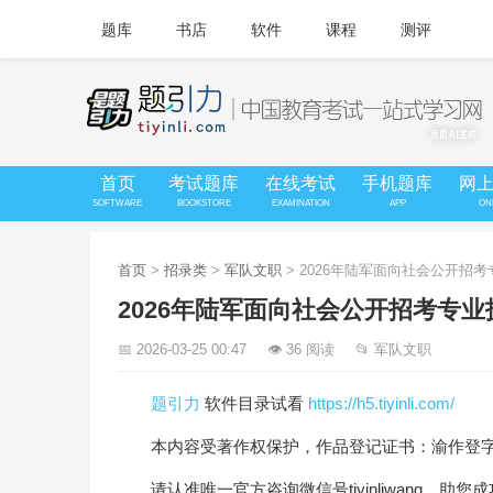
题库
书店
软件
课程
测评
首页
考试题库
在线考试
手机题库
网
SOFTWARE
BOOKSTORE
EXAMINATION
APP
ON
首页
>
招录类
>
军队文职
> 2026年陆军面向社会公开
2026年陆军面向社会公开招考专
📅 2026-03-25 00:47
👁 36 阅读
📂 军队文职
题引力
软件目录试看
https://h5.tiyinli.com/
本内容受著作权保护，作品登记证书：渝作登字-20
请认准唯一官方咨询微信号tiyinliwang，助您