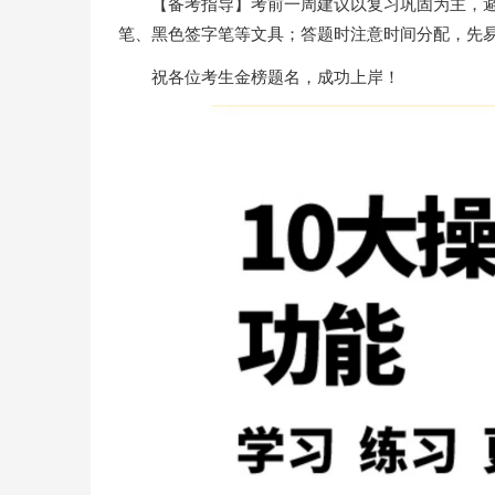
【备考指导】考前一周建议以复习巩固为主，避
笔、黑色签字笔等文具；答题时注意时间分配，先
祝各位考生金榜题名，成功上岸！