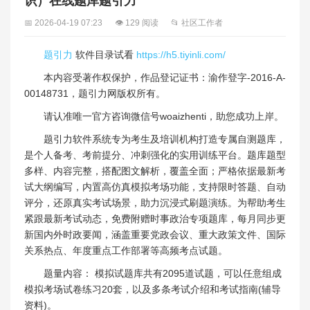
识）在线题库题引力
📅 2026-04-19 07:23
👁 129 阅读
📂 社区工作者
题引力
软件目录试看
https://h5.tiyinli.com/
本内容受著作权保护，作品登记证书：渝作登字-2016-A-
00148731，题引力网版权所有。
请认准唯一官方咨询微信号woaizhenti，助您成功上岸。
题引力软件系统专为考生及培训机构打造专属自测题库，
是个人备考、考前提分、冲刺强化的实用训练平台。题库题型
多样、内容完整，搭配图文解析，覆盖全面；严格依据最新考
试大纲编写，内置高仿真模拟考场功能，支持限时答题、自动
评分，还原真实考试场景，助力沉浸式刷题演练。为帮助考生
紧跟最新考试动态，免费附赠时事政治专项题库，每月同步更
新国内外时政要闻，涵盖重要党政会议、重大政策文件、国际
关系热点、年度重点工作部署等高频考点试题。
题量内容： 模拟试题库共有2095道试题，可以任意组成
模拟考场试卷练习20套，以及多条考试介绍和考试指南(辅导
资料)。