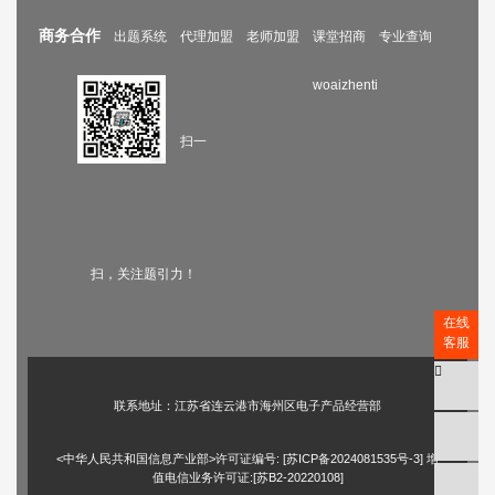
商务合作
出题系统
代理加盟
老师加盟
课堂招商
专业查询
woaizhenti
扫一
扫，关注题引力！
在线
客服
联系地址：江苏省连云港市海州区电子产品经营部
<中华人民共和国信息产业部>许可证编号: [
苏ICP备2024081535号-3
] 增
值电信业务许可证:[苏B2-20220108]