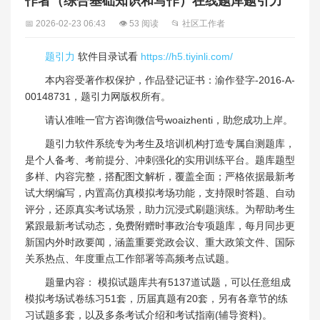
作者（综合基础知识和写作）在线题库题引力
📅 2026-02-23 06:43
👁 53 阅读
📂 社区工作者
题引力
软件目录试看
https://h5.tiyinli.com/
本内容受著作权保护，作品登记证书：渝作登字-2016-A-
00148731，题引力网版权所有。
请认准唯一官方咨询微信号woaizhenti，助您成功上岸。
题引力软件系统专为考生及培训机构打造专属自测题库，
是个人备考、考前提分、冲刺强化的实用训练平台。题库题型
多样、内容完整，搭配图文解析，覆盖全面；严格依据最新考
试大纲编写，内置高仿真模拟考场功能，支持限时答题、自动
评分，还原真实考试场景，助力沉浸式刷题演练。为帮助考生
紧跟最新考试动态，免费附赠时事政治专项题库，每月同步更
新国内外时政要闻，涵盖重要党政会议、重大政策文件、国际
关系热点、年度重点工作部署等高频考点试题。
题量内容： 模拟试题库共有5137道试题，可以任意组成
模拟考场试卷练习51套，历届真题有20套，另有各章节的练
习试题多套，以及多条考试介绍和考试指南(辅导资料)。