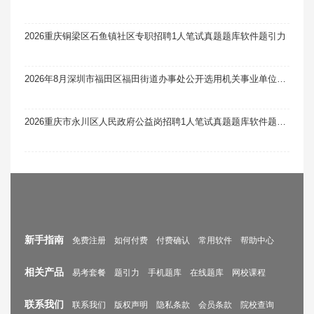
2026重庆铜梁区石鱼镇社区专职招聘1人笔试真题题库软件题引力
2026年8月深圳市福田区福田街道办事处公开选用机关事业单位辅助人员和社区专职工作者考核笔试真题题库软件题引力
2026重庆市永川区人民政府公益岗招聘1人笔试真题题库软件题引力
新手指南
免费注册
如何付费
付费确认
常用软件
帮助中心
相关产品
易考套餐
题引力
手机题库
在线题库
网校课程
联系我们
联系我们
版权声明
隐私条款
会员条款
院校查询