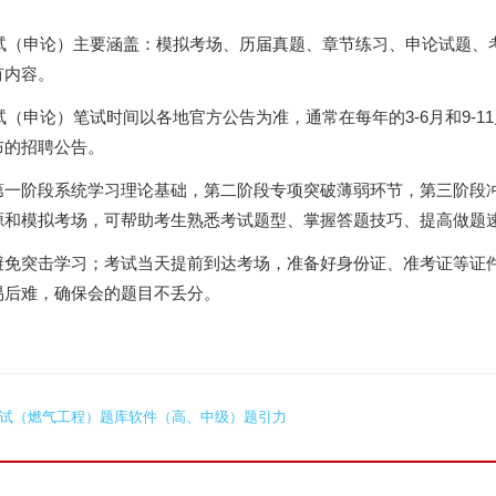
考试（申论）主要涵盖：模拟考场、历届真题、章节练习、申论试题、
有内容。
试（申论）笔试时间以各地官方公告为准，通常在每年的3-6月和9-1
布的招聘公告。
第一阶段系统学习理论基础，第二阶段专项突破薄弱环节，第三阶段
源和模拟考场，可帮助考生熟悉考试题型、掌握答题技巧、提高做题
免突击学习；考试当天提前到达考场，准备好身份证、准考证等证件
易后难，确保会的题目不丢分。
测试（燃气工程）题库软件（高、中级）题引力