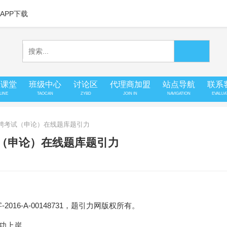
APP下载
上课堂
班级中心
讨论区
代理商加盟
站点导航
联系
LINE
TAOCAN
ZYBD
JOIN IN
NAVIGATION
EVALUA
招聘考试（申论）在线题库题引力
试（申论）在线题库题引力
16-A-00148731，题引力网版权所有。
成功上岸。