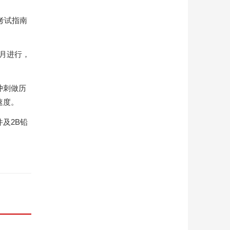
考试指南
1月进行，
冲刺做历
速度。
及2B铅