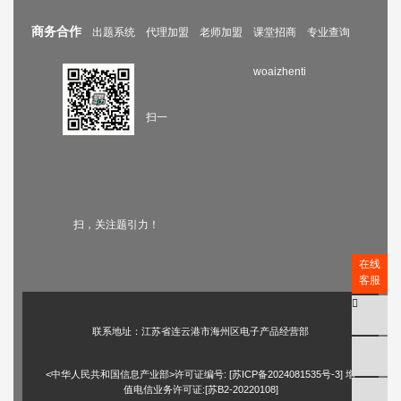
商务合作
出题系统
代理加盟
老师加盟
课堂招商
专业查询
woaizhenti
扫一
扫，关注题引力！
在线
客服
联系地址：江苏省连云港市海州区电子产品经营部
<中华人民共和国信息产业部>许可证编号: [
苏ICP备2024081535号-3
] 增
值电信业务许可证:[苏B2-20220108]