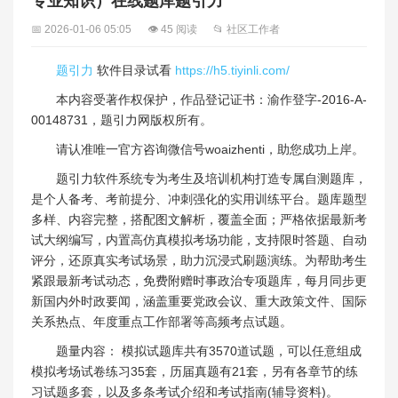
专业知识）在线题库题引力
📅 2026-01-06 05:05
👁 45 阅读
📂 社区工作者
题引力
软件目录试看
https://h5.tiyinli.com/
本内容受著作权保护，作品登记证书：渝作登字-2016-A-
00148731，题引力网版权所有。
请认准唯一官方咨询微信号woaizhenti，助您成功上岸。
题引力软件系统专为考生及培训机构打造专属自测题库，
是个人备考、考前提分、冲刺强化的实用训练平台。题库题型
多样、内容完整，搭配图文解析，覆盖全面；严格依据最新考
试大纲编写，内置高仿真模拟考场功能，支持限时答题、自动
评分，还原真实考试场景，助力沉浸式刷题演练。为帮助考生
紧跟最新考试动态，免费附赠时事政治专项题库，每月同步更
新国内外时政要闻，涵盖重要党政会议、重大政策文件、国际
关系热点、年度重点工作部署等高频考点试题。
题量内容： 模拟试题库共有3570道试题，可以任意组成
模拟考场试卷练习35套，历届真题有21套，另有各章节的练
习试题多套，以及多条考试介绍和考试指南(辅导资料)。