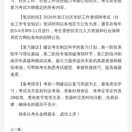
习、社区工作、社会工作综合能力等核心知识点，考生应全面
复习考试大纲规定的所有内容。
【笔试时间】2026年浙江社区专职工作者招聘考试（社
会工作专业知识）笔试时间以各地官方公告为准，通常在每年
的3-6月和9-11月进行，考生需密切关注人力资源和社会保障
局官方网站发布的招聘公告。
【复习建议】建议考生制定科学的复习计划，第一阶段系
统学习理论基础，第二阶段专项突破薄弱环节，第三阶段冲刺
做历年真题和模拟试卷。题引力题库提供丰富的真题资源和模
拟考场，可帮助考生熟悉考试题型、掌握答题技巧、提高做题
速度。
【备考指导】考前一周建议以复习巩固为主，避免突击学
习；考试当天提前到达考场，准备好身份证、准考证等证件及
2B铅笔、黑色签字笔等文具；答题时注意时间分配，先易后
难，确保会的题目不丢分。
祝各位考生金榜题名，成功上岸！
上一篇：