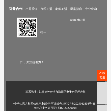
商务合作
出题系统
代理加盟
老师加盟
课堂招商
专业查询
woaizhenti
扫一
扫，关注题引力！
在线
客服
联系地址：江苏省连云港市海州区电子产品经营部
<中华人民共和国信息产业部>许可证编号: [
苏ICP备2024081535号-3
] 增
值电信业务许可证:[苏B2-20220108]