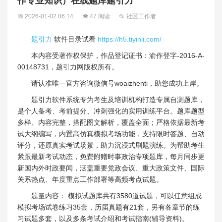
作专业知识）在线题库题引力
📅 2026-01-02 06:14
👁 47 阅读
📂 社区工作者
题引力
软件目录试看
https://h5.tiyinli.com/
本内容受著作权保护，作品登记证书：渝作登字-2016-A-
00148731，题引力网版权所有。
请认准唯一官方咨询微信号woaizhenti，助您成功上岸。
题引力软件系统专为考生及培训机构打造专属自测题库，
是个人备考、考前提分、冲刺强化的实用训练平台。题库题型
多样、内容完整，搭配图文解析，覆盖全面；严格依据最新考
试大纲编写，内置高仿真模拟考场功能，支持限时答题、自动
评分，还原真实考试场景，助力沉浸式刷题演练。为帮助考生
紧跟最新考试动态，免费附赠时事政治专项题库，每月同步更
新国内外时政要闻，涵盖重要党政会议、重大政策文件、国际
关系热点、年度重点工作部署等高频考点试题。
题量内容： 模拟试题库共有3580道试题，可以任意组成
模拟考场试卷练习35套，历届真题有21套，另有各章节的练
习试题多套，以及多条考试介绍和考试指南(辅导资料)。