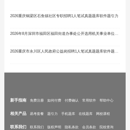
2026重庆铜梁区石鱼镇社区专职招聘1人笔试真题题库软件题引力
2026年8月深圳市福田区福田街道办事处公开选用机关事业单位辅助人员和社区专职工作者考核笔试真题题库软件题引力
2026重庆市永川区人民政府公益岗招聘1人笔试真题题库软件题引力
新手指南
免费注册
如何付费
付费确认
常用软件
帮助中心
相关产品
易考套餐
题引力
手机题库
在线题库
网校课程
联系我们
联系我们
版权声明
隐私条款
会员条款
院校查询