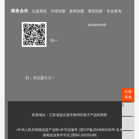
商务合作
出题系统
代理加盟
老师加盟
课堂招商
专业查询
woaizhenti
扫一
扫，关注题引力！
在线
客服
联系地址：江苏省连云港市海州区电子产品经营部
<中华人民共和国信息产业部>许可证编号: [
苏ICP备2024081535号-3
] 增
值电信业务许可证:[苏B2-20220108]