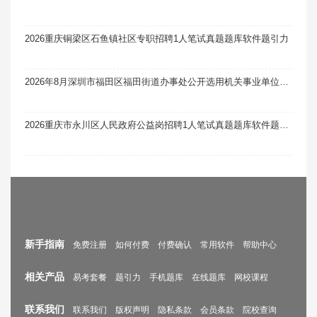
2026重庆铜梁区石鱼镇社区专职招聘1人笔试真题题库软件题引力
2026年8月深圳市福田区福田街道办事处公开选用机关事业单位辅助人员和社区专职工作者考核笔试真题题库软件题引力
2026重庆市永川区人民政府公益岗招聘1人笔试真题题库软件题引力
新手指南
免费注册
如何付费
付费确认
常用软件
帮助中心
相关产品
易考套餐
题引力
手机题库
在线题库
网校课程
联系我们
联系我们
版权声明
隐私条款
会员条款
院校查询