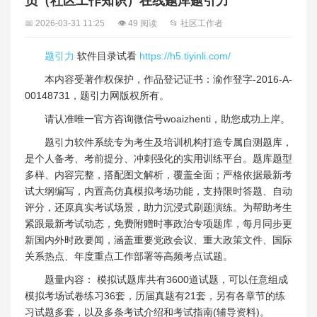
员（社区工作知识）在线题库题引力
📅 2026-03-31 11:25
👁 49 阅读
📂 社区工作者
题引力
软件目录试看
https://h5.tiyinli.com/
本内容受著作权保护，作品登记证书：渝作登字-2016-A-
00148731，题引力网版权所有。
请认准唯一官方咨询微信号woaizhenti，助您成功上岸。
题引力软件系统专为考生及培训机构打造专属自测题库，
是个人备考、考前提分、冲刺强化的实用训练平台。题库题型
多样、内容完整，搭配图文解析，覆盖全面；严格依据最新考
试大纲编写，内置高仿真模拟考场功能，支持限时答题、自动
评分，还原真实考试场景，助力沉浸式刷题演练。为帮助考生
紧跟最新考试动态，免费附赠时事政治专项题库，每月同步更
新国内外时政要闻，涵盖重要党政会议、重大政策文件、国际
关系热点、年度重点工作部署等高频考点试题。
题量内容： 模拟试题库共有3600道试题，可以任意组成
模拟考场试卷练习36套，历届真题有21套，另有各章节的练
习试题多套，以及多条考试介绍和考试指南(辅导资料)。