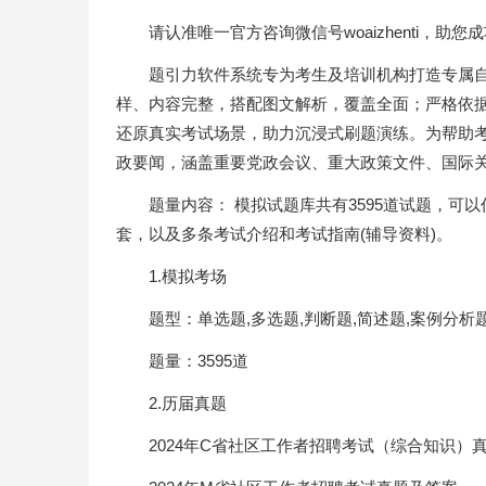
请认准唯一官方咨询微信号woaizhenti，助您
题引力软件系统专为考生及培训机构打造专属
样、内容完整，搭配图文解析，覆盖全面；严格依
还原真实考试场景，助力沉浸式刷题演练。为帮助
政要闻，涵盖重要党政会议、重大政策文件、国际
题量内容： 模拟试题库共有3595道试题，可
套，以及多条考试介绍和考试指南(辅导资料)。
1.模拟考场
题型：单选题,多选题,判断题,简述题,案例分析
题量：3595道
2.历届真题
2024年C省社区工作者招聘考试（综合知识）