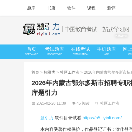
题库
书店
软件
课程
测评
首页
考试题库
在线考试
手机题库
网
SOFTWARE
BOOKSTORE
EXAMINATION
APP
ON
首页
>
招录类
>
社区工作者
> 2026年内蒙古鄂尔多斯
2026年内蒙古鄂尔多斯市招聘专
库题引力
📅 2026-02-28 11:39
👁 45 阅读
📂 社区工作者
题引力
软件目录试看
https://h5.tiyinli.com/
本内容受著作权保护，作品登记证书：渝作登字-20