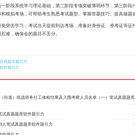
第一阶段系统学习理论基础，第二阶段专项突破薄弱环节，第三阶段
源和模拟考场，可帮助考生熟悉考试题型、掌握答题技巧、提高做题
免突击学习；考试当天提前到达考场，准备好身份证、准考证等证件
易后难，确保会的题目不丢分。
）在线题库题引力
库软件题引力
镇（街道）统战侨务社工体检结果及入围考察人员名单（一）笔试真题题
人笔试真题题库软件题引力
员3人笔试真题题库软件题引力
软件题引力