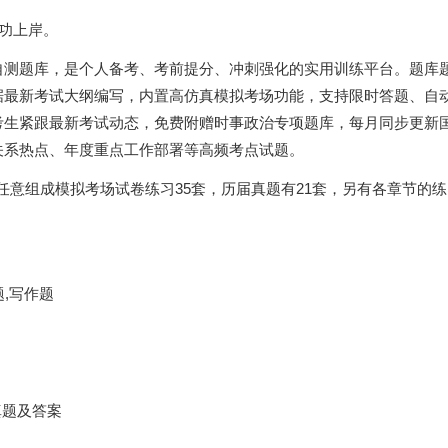
成功上岸。
自测题库，是个人备考、考前提分、冲刺强化的实用训练平台。题库
据最新考试大纲编写，内置高仿真模拟考场功能，支持限时答题、自
考生紧跟最新考试动态，免费附赠时事政治专项题库，每月同步更新
关系热点、年度重点工作部署等高频考点试题。
以任意组成模拟考场试卷练习35套，历届真题有21套，另有各章节的
题,写作题
真题及答案