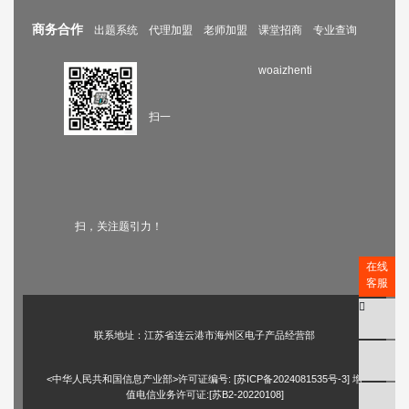
商务合作
出题系统
代理加盟
老师加盟
课堂招商
专业查询
woaizhenti
扫一
扫，关注题引力！
在线
客服
联系地址：江苏省连云港市海州区电子产品经营部
<中华人民共和国信息产业部>许可证编号: [
苏ICP备2024081535号-3
] 增
值电信业务许可证:[苏B2-20220108]