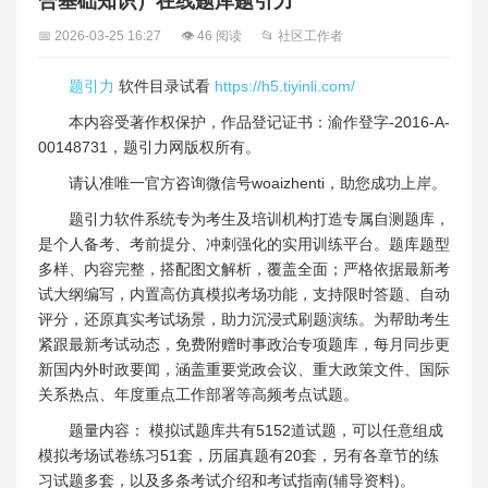
合基础知识）在线题库题引力
📅 2026-03-25 16:27
👁 46 阅读
📂 社区工作者
题引力
软件目录试看
https://h5.tiyinli.com/
本内容受著作权保护，作品登记证书：渝作登字-2016-A-
00148731，题引力网版权所有。
请认准唯一官方咨询微信号woaizhenti，助您成功上岸。
题引力软件系统专为考生及培训机构打造专属自测题库，
是个人备考、考前提分、冲刺强化的实用训练平台。题库题型
多样、内容完整，搭配图文解析，覆盖全面；严格依据最新考
试大纲编写，内置高仿真模拟考场功能，支持限时答题、自动
评分，还原真实考试场景，助力沉浸式刷题演练。为帮助考生
紧跟最新考试动态，免费附赠时事政治专项题库，每月同步更
新国内外时政要闻，涵盖重要党政会议、重大政策文件、国际
关系热点、年度重点工作部署等高频考点试题。
题量内容： 模拟试题库共有5152道试题，可以任意组成
模拟考场试卷练习51套，历届真题有20套，另有各章节的练
习试题多套，以及多条考试介绍和考试指南(辅导资料)。