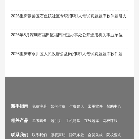
2026重庆铜梁区石鱼镇社区专职招聘1人笔试真题题库软件题引力
2026年8月深圳市福田区福田街道办事处公开选用机关事业单位辅助人员和社区专职工作者考核笔试真题题库软件题引力
2026重庆市永川区人民政府公益岗招聘1人笔试真题题库软件题引力
新手指南
免费注册
如何付费
付费确认
常用软件
帮助中心
相关产品
易考套餐
题引力
手机题库
在线题库
网校课程
联系我们
联系我们
版权声明
隐私条款
会员条款
院校查询