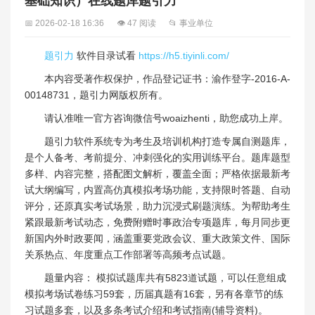
基础知识）在线题库题引力
📅 2026-02-18 16:36
👁 47 阅读
📂 事业单位
题引力
软件目录试看
https://h5.tiyinli.com/
本内容受著作权保护，作品登记证书：渝作登字-2016-A-
00148731，题引力网版权所有。
请认准唯一官方咨询微信号woaizhenti，助您成功上岸。
题引力软件系统专为考生及培训机构打造专属自测题库，
是个人备考、考前提分、冲刺强化的实用训练平台。题库题型
多样、内容完整，搭配图文解析，覆盖全面；严格依据最新考
试大纲编写，内置高仿真模拟考场功能，支持限时答题、自动
评分，还原真实考试场景，助力沉浸式刷题演练。为帮助考生
紧跟最新考试动态，免费附赠时事政治专项题库，每月同步更
新国内外时政要闻，涵盖重要党政会议、重大政策文件、国际
关系热点、年度重点工作部署等高频考点试题。
题量内容： 模拟试题库共有5823道试题，可以任意组成
模拟考场试卷练习59套，历届真题有16套，另有各章节的练
习试题多套，以及多条考试介绍和考试指南(辅导资料)。