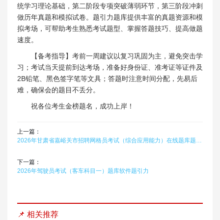
统学习理论基础，第二阶段专项突破薄弱环节，第三阶段冲刺
做历年真题和模拟试卷。题引力题库提供丰富的真题资源和模
拟考场，可帮助考生熟悉考试题型、掌握答题技巧、提高做题
速度。
【备考指导】考前一周建议以复习巩固为主，避免突击学
习；考试当天提前到达考场，准备好身份证、准考证等证件及
2B铅笔、黑色签字笔等文具；答题时注意时间分配，先易后
难，确保会的题目不丢分。
祝各位考生金榜题名，成功上岸！
上一篇：
2026年甘肃省嘉峪关市招聘网格员考试（综合应用能力）在线题库题引力
下一篇：
2026年驾驶员考试（客车科目一）题库软件题引力
📌 相关推荐