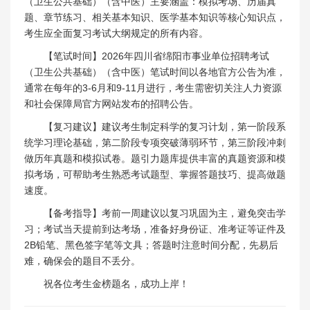
（卫生公共基础）（含中医）主要涵盖：模拟考场、历届真
题、章节练习、相关基本知识、医学基本知识等核心知识点，
考生应全面复习考试大纲规定的所有内容。
【笔试时间】2026年四川省绵阳市事业单位招聘考试
（卫生公共基础）（含中医）笔试时间以各地官方公告为准，
通常在每年的3-6月和9-11月进行，考生需密切关注人力资源
和社会保障局官方网站发布的招聘公告。
【复习建议】建议考生制定科学的复习计划，第一阶段系
统学习理论基础，第二阶段专项突破薄弱环节，第三阶段冲刺
做历年真题和模拟试卷。题引力题库提供丰富的真题资源和模
拟考场，可帮助考生熟悉考试题型、掌握答题技巧、提高做题
速度。
【备考指导】考前一周建议以复习巩固为主，避免突击学
习；考试当天提前到达考场，准备好身份证、准考证等证件及
2B铅笔、黑色签字笔等文具；答题时注意时间分配，先易后
难，确保会的题目不丢分。
祝各位考生金榜题名，成功上岸！