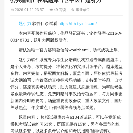
公共基础）在线题库（含中医）题引力
📅 2026-01-11 23:57
👁 49 阅读
📂 事业单位
题引力
软件目录试看
https://h5.tiyinli.com/
本内容受著作权保护，作品登记证书：渝作登字-2016-A-
00148731，题引力网版权所有。
请认准唯一官方咨询微信号woaizhenti，助您成功上岸。
题引力软件系统专为考生及培训机构打造专属自测题库，
是个人备考、考前提分、冲刺强化的实用训练平台。题库题型
多样、内容完整，搭配图文解析，覆盖全面；严格依据最新考
试大纲编写，内置高仿真模拟考场功能，支持限时答题、自动
评分，还原真实考试场景，助力沉浸式刷题演练。为帮助考生
紧跟最新考试动态，免费附赠时事政治专项题库，每月同步更
新国内外时政要闻，涵盖重要党政会议、重大政策文件、国际
关系热点、年度重点工作部署等高频考点试题。
题量内容： 模拟试题库共有6184道试题，可以任意组成
模拟考场试卷练习63套，历届真题有15套，另有各章节的练
习试题多套，以及多条考试介绍和考试指南(辅导资料)。