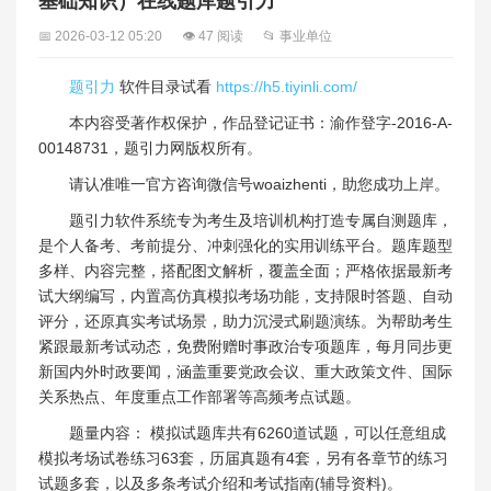
基础知识）在线题库题引力
📅 2026-03-12 05:20
👁 47 阅读
📂 事业单位
题引力
软件目录试看
https://h5.tiyinli.com/
本内容受著作权保护，作品登记证书：渝作登字-2016-A-
00148731，题引力网版权所有。
请认准唯一官方咨询微信号woaizhenti，助您成功上岸。
题引力软件系统专为考生及培训机构打造专属自测题库，
是个人备考、考前提分、冲刺强化的实用训练平台。题库题型
多样、内容完整，搭配图文解析，覆盖全面；严格依据最新考
试大纲编写，内置高仿真模拟考场功能，支持限时答题、自动
评分，还原真实考试场景，助力沉浸式刷题演练。为帮助考生
紧跟最新考试动态，免费附赠时事政治专项题库，每月同步更
新国内外时政要闻，涵盖重要党政会议、重大政策文件、国际
关系热点、年度重点工作部署等高频考点试题。
题量内容： 模拟试题库共有6260道试题，可以任意组成
模拟考场试卷练习63套，历届真题有4套，另有各章节的练习
试题多套，以及多条考试介绍和考试指南(辅导资料)。