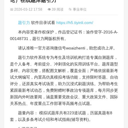
论）在线题库题引力
📅 2026-03-12 17:58
👁 39 阅读
📂 事业单位
题引力
软件目录试看
https://h5.tiyinli.com/
本内容受著作权保护，作品登记证书：渝作登字-2016-A-
00148731，题引力网版权所有。
请认准唯一官方咨询微信号woaizhenti，助您成功上岸。
题引力软件系统专为考生及培训机构打造专属自测题库，
是个人备考、考前提分、冲刺强化的实用训练平台。题库题型
多样、内容完整，搭配图文解析，覆盖全面；严格依据最新考
试大纲编写，内置高仿真模拟考场功能，支持限时答题、自动
评分，还原真实考试场景，助力沉浸式刷题演练。为帮助考生
紧跟最新考试动态，免费附赠时事政治专项题库，每月同步更
新国内外时政要闻，涵盖重要党政会议、重大政策文件、国际
关系热点、年度重点工作部署等高频考点试题。
题量内容： 模拟试题库共有223道试题，历届真题有8
套，以及多条考试介绍和考试指南(辅导资料)。