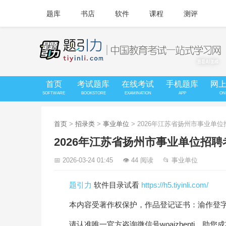
题库
书店
软件
课程
测评
首页
考试题库
在线考试
手机题库
网
SOFTWARE
BOOKSTORE
EXAMINATION
APP
ON
首页
>
招录类
>
事业单位
> 2026年江苏省扬州市事业
2026年江苏省扬州市事业单位招
📅 2026-03-24 01:45
👁 44 阅读
📂 事业单位
题引力
软件目录试看
https://h5.tiyinli.com/
本内容受著作权保护，作品登记证书：渝作登字-20
请认准唯一官方咨询微信号woaizhenti，助您