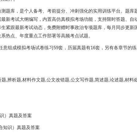
自测题库，是个人备考、考前提分、冲刺强化的实用训练平台。题库
据最新考试大纲编写，内置高仿真模拟考场功能，支持限时答题、自
考生紧跟最新考试动态，免费附赠时事政治专项题库，每月同步更新
关系热点、年度重点工作部署等高频考点试题。
以任意组成模拟考场试卷练习59套，历届真题有16套，另有各章节的
析题,辨析题,材料作文题,公文改错题,公文写作题,简述题,论述题,材料
知识）真题及答案
综合知识）真题及答案