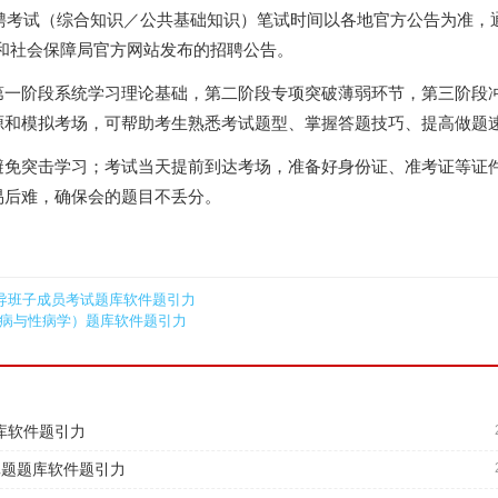
招聘考试（综合知识／公共基础知识）笔试时间以各地官方公告为准，
资源和社会保障局官方网站发布的招聘公告。
第一阶段系统学习理论基础，第二阶段专项突破薄弱环节，第三阶段
源和模拟考场，可帮助考生熟悉考试题型、掌握答题技巧、提高做题
免突击学习；考试当天提前到达考场，准备好身份证、准考证等证件
易后难，确保会的题目不丢分。
领导班子成员考试题库软件题引力
肤病与性病学）题库软件题引力
库软件题引力
真题题库软件题引力