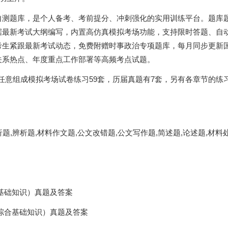
自测题库，是个人备考、考前提分、冲刺强化的实用训练平台。题库
据最新考试大纲编写，内置高仿真模拟考场功能，支持限时答题、自
考生紧跟最新考试动态，免费附赠时事政治专项题库，每月同步更新
关系热点、年度重点工作部署等高频考点试题。
以任意组成模拟考场试卷练习59套，历届真题有7套，另有各章节的练
析题,辨析题,材料作文题,公文改错题,公文写作题,简述题,论述题,材料
合基础知识）真题及答案
（综合基础知识）真题及答案