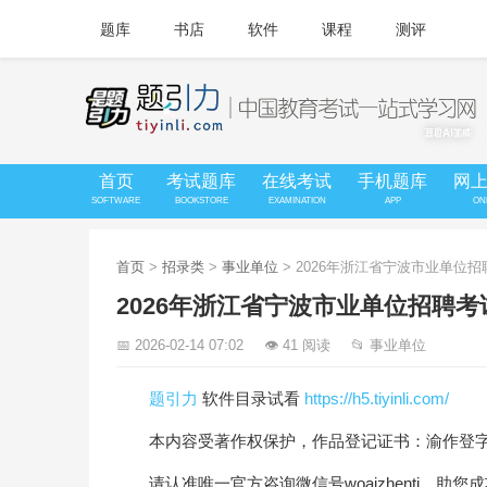
题库
书店
软件
课程
测评
首页
考试题库
在线考试
手机题库
网
SOFTWARE
BOOKSTORE
EXAMINATION
APP
ON
首页
>
招录类
>
事业单位
> 2026年浙江省宁波市业单
2026年浙江省宁波市业单位招聘
📅 2026-02-14 07:02
👁 41 阅读
📂 事业单位
题引力
软件目录试看
https://h5.tiyinli.com/
本内容受著作权保护，作品登记证书：渝作登字-20
请认准唯一官方咨询微信号woaizhenti，助您