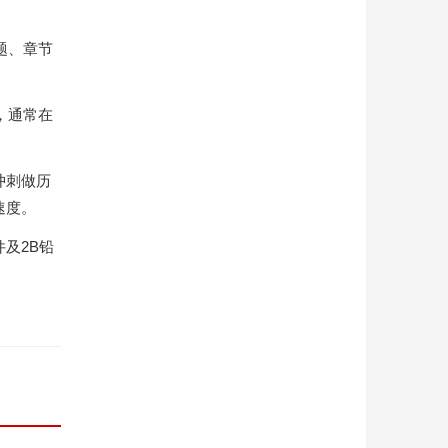
题、章节
，通常在
冲刺做历
速度。
及2B铅