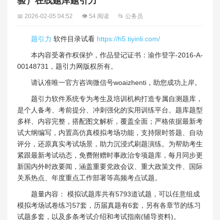
验）在线题库题引力
📅 2026-02-05 04:52
👁 54 阅读
📂 公务员
题引力
软件目录试看
https://h5.tiyinli.com/
本内容受著作权保护，作品登记证书：渝作登字-2016-A-
00148731，题引力网版权所有。
请认准唯一官方咨询微信号woaizhenti，助您成功上岸。
题引力软件系统专为考生及培训机构打造专属自测题库，
是个人备考、考前提分、冲刺强化的实用训练平台。题库题型
多样、内容完整，搭配图文解析，覆盖全面；严格依据最新考
试大纲编写，内置高仿真模拟考场功能，支持限时答题、自动
评分，还原真实考试场景，助力沉浸式刷题演练。为帮助考生
紧跟最新考试动态，免费附赠时事政治专项题库，每月同步更
新国内外时政要闻，涵盖重要党政会议、重大政策文件、国际
关系热点、年度重点工作部署等高频考点试题。
题量内容： 模拟试题库共有5793道试题，可以任意组成
模拟考场试卷练习57套，历届真题有6套，另有各章节的练习
试题多套，以及多条考试介绍和考试指南(辅导资料)。