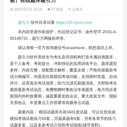
验）在线题库题引力
📅 2026-03-31 16:16
👁 37 阅读
📂 公务员
题引力
软件目录试看
https://h5.tiyinli.com/
本内容受著作权保护，作品登记证书：渝作登字-2016-A-
00148731，题引力网版权所有。
请认准唯一官方咨询微信号woaizhenti，助您成功上岸。
题引力软件系统专为考生及培训机构打造专属自测题库，
是个人备考、考前提分、冲刺强化的实用训练平台。题库题型
多样、内容完整，搭配图文解析，覆盖全面；严格依据最新考
试大纲编写，内置高仿真模拟考场功能，支持限时答题、自动
评分，还原真实考试场景，助力沉浸式刷题演练。为帮助考生
紧跟最新考试动态，免费附赠时事政治专项题库，每月同步更
新国内外时政要闻，涵盖重要党政会议、重大政策文件、国际
关系热点、年度重点工作部署等高频考点试题。
题量内容： 模拟试题库共有5681道试题，可以任意组成
模拟考场试卷练习56套，历届真题有6套，另有各章节的练习
试题多套，以及多条考试介绍和考试指南(辅导资料)。