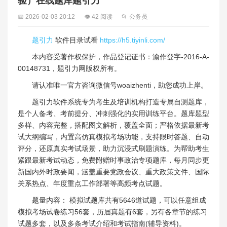
验）在线题库题引力
📅 2026-02-03 20:12
👁 42 阅读
📂 公务员
题引力
软件目录试看
https://h5.tiyinli.com/
本内容受著作权保护，作品登记证书：渝作登字-2016-A-
00148731，题引力网版权所有。
请认准唯一官方咨询微信号woaizhenti，助您成功上岸。
题引力软件系统专为考生及培训机构打造专属自测题库，
是个人备考、考前提分、冲刺强化的实用训练平台。题库题型
多样、内容完整，搭配图文解析，覆盖全面；严格依据最新考
试大纲编写，内置高仿真模拟考场功能，支持限时答题、自动
评分，还原真实考试场景，助力沉浸式刷题演练。为帮助考生
紧跟最新考试动态，免费附赠时事政治专项题库，每月同步更
新国内外时政要闻，涵盖重要党政会议、重大政策文件、国际
关系热点、年度重点工作部署等高频考点试题。
题量内容： 模拟试题库共有5646道试题，可以任意组成
模拟考场试卷练习56套，历届真题有6套，另有各章节的练习
试题多套，以及多条考试介绍和考试指南(辅导资料)。