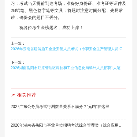
习；考试当天提前到达考场，准备好身份证、准考证等证件及
2B铅笔、黑色签字笔等文具；答题时注意时间分配，先易后
难，确保会的题目不丢分。
祝各位考生金榜题名，成功上岸！
上一篇：
2026年云南省建筑施工企业安管人员考试（专职安全生产管理人员·C1证）题库软件（机械类）题引力
下一篇：
2026湖南岳阳市屈原管理区科技和工业信息化局编外人员招聘1人笔试真题题库软件题引力（第三批）
📌 相关推荐
2027广东公务员考试行测数量关系不满分？“元凶”在这里
2026年湖南省岳阳市事业单位招聘考试综合管理类（综合应用能力·A类）题库软件题引力