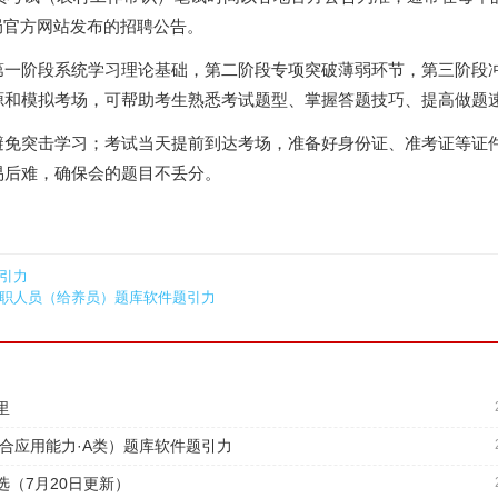
局官方网站发布的招聘公告。
第一阶段系统学习理论基础，第二阶段专项突破薄弱环节，第三阶段
源和模拟考场，可帮助考生熟悉考试题型、掌握答题技巧、提高做题
免突击学习；考试当天提前到达考场，准备好身份证、准考证等证件
易后难，确保会的题目不丢分。
题引力
文职人员（给养员）题库软件题引力
里
合应用能力·A类）题库软件题引力
（7月20日更新）