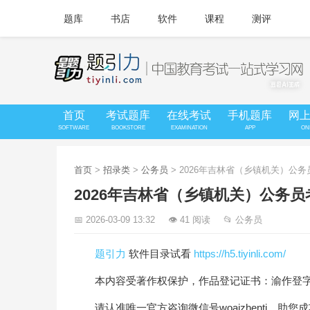
题库
书店
软件
课程
测评
首页
考试题库
在线考试
手机题库
网
SOFTWARE
BOOKSTORE
EXAMINATION
APP
ON
首页
>
招录类
>
公务员
> 2026年吉林省（乡镇机关）公
2026年吉林省（乡镇机关）公务
📅 2026-03-09 13:32
👁 41 阅读
📂 公务员
题引力
软件目录试看
https://h5.tiyinli.com/
本内容受著作权保护，作品登记证书：渝作登字-20
请认准唯一官方咨询微信号woaizhenti，助您