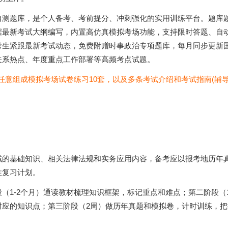
自测题库，是个人备考、考前提分、冲刺强化的实用训练平台。题库
据最新考试大纲编写，内置高仿真模拟考场功能，支持限时答题、自
考生紧跟最新考试动态，免费附赠时事政治专项题库，每月同步更新
关系热点、年度重点工作部署等高频考点试题。
以任意组成模拟考场试卷练习10套，以及多条考试介绍和考试指南(辅导
域的基础知识、相关法律法规和实务应用内容，备考应以报考地历年
性复习计划。
（1-2个月）通读教材梳理知识框架，标记重点和难点；第二阶段（
对应的知识点；第三阶段（2周）做历年真题和模拟卷，计时训练，把