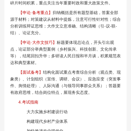
碎片时间积累，重点关注当年重要时政和重大政策文件。
【申论·备考重点】
归纳概括是所有题型基础，答案全部
源于材料；对策建议从材料中提炼，注意可行性针对性；综合
分析训练辩证思维；大作文立意准确、结构清晰（引-议-联-
结）、论证充分。
【申论·大作文技巧】
标题要体现总论点，开头引出观
点，论证部分举典型案例（乡村振兴、科技创新、文化传承
等），结尾回扣升华；多研读人民日报和半月谈，积累规范表
达和典型素材。
【面试备考】
结构化面试重点考查综合分析（观点类、现
象类）、计划组织（宣传、调研、会议）、应急应变（突发事
件、舆情处理）、人际沟通（与领导同事群众关系）；答题要
有政府思维，结合岗位特点，展现务实态度。
4.考试指南
大力实施乡村建设行动
构建现代乡村产业体系
加快推进农业现代化