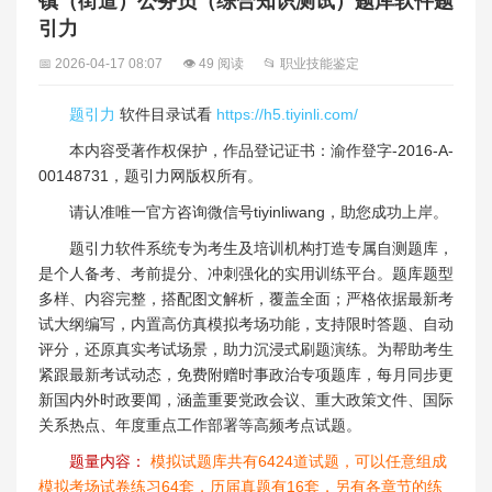
镇（街道）公务员（综合知识测试）题库软件题
引力
📅 2026-04-17 08:07
👁 49 阅读
📂 职业技能鉴定
题引力
软件目录试看
https://h5.tiyinli.com/
本内容受著作权保护，作品登记证书：渝作登字-2016-A-
00148731，题引力网版权所有。
请认准唯一官方咨询微信号tiyinliwang，助您成功上岸。
题引力软件系统专为考生及培训机构打造专属自测题库，
是个人备考、考前提分、冲刺强化的实用训练平台。题库题型
多样、内容完整，搭配图文解析，覆盖全面；严格依据最新考
试大纲编写，内置高仿真模拟考场功能，支持限时答题、自动
评分，还原真实考试场景，助力沉浸式刷题演练。为帮助考生
紧跟最新考试动态，免费附赠时事政治专项题库，每月同步更
新国内外时政要闻，涵盖重要党政会议、重大政策文件、国际
关系热点、年度重点工作部署等高频考点试题。
题量内容：
模拟试题库共有6424道试题，可以任意组成
模拟考场试卷练习64套，历届真题有16套，另有各章节的练