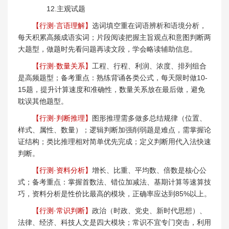
12.主观试题
【行测·言语理解】
选词填空重在词语辨析和语境分析，
每天积累高频成语实词；片段阅读把握主旨观点和意图判断两
大题型，做题时先看问题再读文段，学会略读辅助信息。
【行测·数量关系】
工程、行程、利润、浓度、排列组合
是高频题型；备考重点：熟练背诵各类公式，每天限时做10-
15题，提升计算速度和准确性，数量关系放在最后做，避免
耽误其他题型。
【行测·判断推理】
图形推理需多做多总结规律（位置、
样式、属性、数量）；逻辑判断加强削弱题是难点，需掌握论
证结构；类比推理相对简单优先完成；定义判断用代入法快速
判断。
【行测·资料分析】
增长、比重、平均数、倍数是核心公
式；备考重点：掌握首数法、错位加减法、基期计算等速算技
巧，资料分析是性价比最高的模块，正确率应达到85%以上。
【行测·常识判断】
政治（时政、党史、新时代思想）、
法律、经济、科技人文是四大模块；常识不宜专门突击，利用