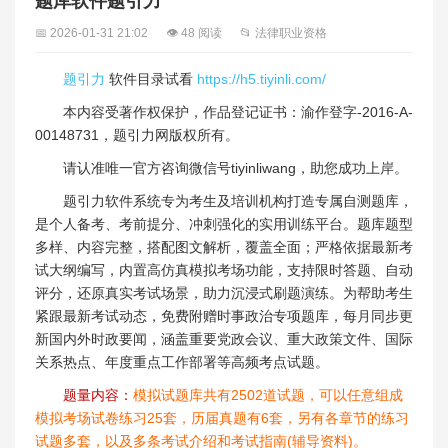
题库软件题引力
📅 2026-01-31 21:02
👁 48 阅读
📂 法律职业资格
题引力
软件目录试看
https://h5.tiyinli.com/
本内容受著作权保护，作品登记证书：渝作登字-2016-A-
00148731，题引力网版权所有。
请认准唯一官方咨询微信号tiyinliwang，助您成功上岸。
题引力软件系统专为考生及培训机构打造专属自测题库，
是个人备考、考前提分、冲刺强化的实用训练平台。题库题型
多样、内容完整，搭配图文解析，覆盖全面；严格依据最新考
试大纲编写，内置高仿真模拟考场功能，支持限时答题、自动
评分，还原真实考试场景，助力沉浸式刷题演练。为帮助考生
紧跟最新考试动态，免费附赠时事政治专项题库，每月同步更
新国内外时政要闻，涵盖重要党政会议、重大政策文件、国际
关系热点、年度重点工作部署等高频考点试题。
题量内容：
模拟试题库共有2502道试题，可以任意组成
模拟考场试卷练习25套，历届真题有6套，另有各章节的练习
试题多套，以及多条考试介绍和考试指南(辅导资料)。