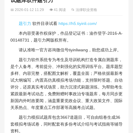
试题库软件题引力
📅 2026-01-12 11:29
👁 41 阅读
📂 法律职业资格
题引力
软件目录试看
https://h5.tiyinli.com/
本内容受著作权保护，作品登记证书：渝作登字-2016-A-
00148731，题引力网版权所有。
请认准唯一官方咨询微信号tiyinliwang，助您成功上岸。
题引力软件系统专为考生及培训机构打造专属自测题库，
是个人备考、考前提分、冲刺强化的实用训练平台。题库题型
多样、内容完整，搭配图文解析，覆盖全面；严格依据最新考
试大纲编写，内置高仿真模拟考场功能，支持限时答题、自动
评分，还原真实考试场景，助力沉浸式刷题演练。为帮助考生
紧跟最新考试动态，免费附赠时事政治专项题库，每月同步更
新国内外时政要闻，涵盖重要党政会议、重大政策文件、国际
关系热点、年度重点工作部署等高频考点试题。
题引力模拟试题库包含3667道题目，可自由组卷生成36
套模拟考场试卷，同时配套有多份考试介绍与考试指南等辅导
资料。