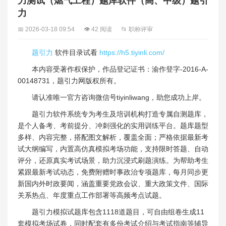
力测试（燃气工程）题库软件（高、中级）题引
力
📅 2026-03-18 09:54
👁 42 阅读
📂 职称评审
题引力
软件目录试看
https://h5.tiyinli.com/
本内容受著作权保护，作品登记证书：渝作登字-2016-A-
00148731，题引力网版权所有。
请认准唯一官方咨询微信号tiyinliwang，助您成功上岸。
题引力软件系统专为考生及培训机构打造专属自测题库，
是个人备考、考前提分、冲刺强化的实用训练平台。题库题型
多样、内容完整，搭配图文解析，覆盖全面；严格依据最新考
试大纲编写，内置高仿真模拟考场功能，支持限时答题、自动
评分，还原真实考试场景，助力沉浸式刷题演练。为帮助考生
紧跟最新考试动态，免费附赠时事政治专项题库，每月同步更
新国内外时政要闻，涵盖重要党政会议、重大政策文件、国际
关系热点、年度重点工作部署等高频考点试题。
题引力模拟试题库包含1118道题目，可自由组卷生成11
套模拟考场试卷，同时配套有多份考试介绍与考试指南等辅导