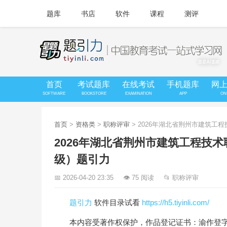
题库
书店
软件
课程
测评
首页
考试题库
在线考试
手机题库
网
SOFTWARE
BOOKSTORE
EXAMINATION
APP
ON
首页
>
资格类
>
职称评审
> 2026年湖北省荆州市建筑
2026年湖北省荆州市建筑工程技
级）题引力
📅 2026-04-20 23:35
👁 75 阅读
📂 职称评审
题引力
软件目录试看
https://h5.tiyinli.com/
本内容受著作权保护，作品登记证书：渝作登字-20