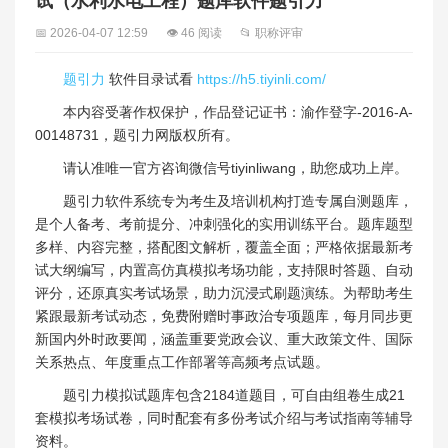
试（水利水电工程）题库软件题引力
📅 2026-04-07 12:59
👁 46 阅读
📂 职称评审
题引力
软件目录试看
https://h5.tiyinli.com/
本内容受著作权保护，作品登记证书：渝作登字-2016-A-
00148731，题引力网版权所有。
请认准唯一官方咨询微信号tiyinliwang，助您成功上岸。
题引力软件系统专为考生及培训机构打造专属自测题库，
是个人备考、考前提分、冲刺强化的实用训练平台。题库题型
多样、内容完整，搭配图文解析，覆盖全面；严格依据最新考
试大纲编写，内置高仿真模拟考场功能，支持限时答题、自动
评分，还原真实考试场景，助力沉浸式刷题演练。为帮助考生
紧跟最新考试动态，免费附赠时事政治专项题库，每月同步更
新国内外时政要闻，涵盖重要党政会议、重大政策文件、国际
关系热点、年度重点工作部署等高频考点试题。
题引力模拟试题库包含2184道题目，可自由组卷生成21
套模拟考场试卷，同时配套有多份考试介绍与考试指南等辅导
资料。