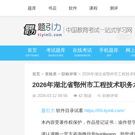
题库
书店
软件
课程
测评
首页
考试题库
在线考试
手机题库
网
SOFTWARE
BOOKSTORE
EXAMINATION
APP
ON
首页
>
资格类
>
职称评审
> 2026年湖北省鄂州市工程
2026年湖北省鄂州市工程技术职
📅 2026-03-12 09:56
👁 42 阅读
📂 职称评审
题引力
软件目录试看
https://h5.tiyinli.com/
本内容受著作权保护，作品登记证书：渝作登字-20
请认准唯一官方咨询微信号tiyinliwang，助您