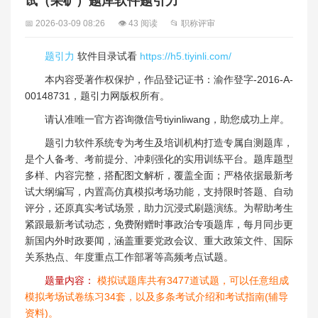
试（采矿）题库软件题引力
📅 2026-03-09 08:26
👁 43 阅读
📂 职称评审
题引力
软件目录试看
https://h5.tiyinli.com/
本内容受著作权保护，作品登记证书：渝作登字-2016-A-
00148731，题引力网版权所有。
请认准唯一官方咨询微信号tiyinliwang，助您成功上岸。
题引力软件系统专为考生及培训机构打造专属自测题库，
是个人备考、考前提分、冲刺强化的实用训练平台。题库题型
多样、内容完整，搭配图文解析，覆盖全面；严格依据最新考
试大纲编写，内置高仿真模拟考场功能，支持限时答题、自动
评分，还原真实考试场景，助力沉浸式刷题演练。为帮助考生
紧跟最新考试动态，免费附赠时事政治专项题库，每月同步更
新国内外时政要闻，涵盖重要党政会议、重大政策文件、国际
关系热点、年度重点工作部署等高频考点试题。
题量内容：
模拟试题库共有3477道试题，可以任意组成
模拟考场试卷练习34套，以及多条考试介绍和考试指南(辅导
资料)。