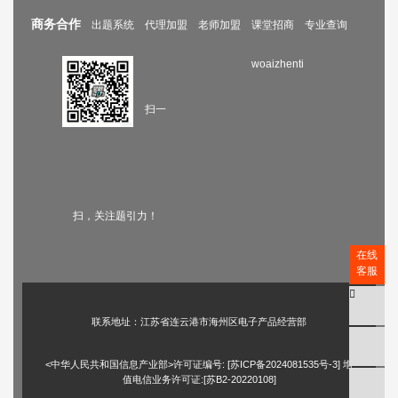
商务合作
出题系统
代理加盟
老师加盟
课堂招商
专业查询
woaizhenti
扫一
扫，关注题引力！
在线
客服
联系地址：江苏省连云港市海州区电子产品经营部
<中华人民共和国信息产业部>许可证编号: [
苏ICP备2024081535号-3
] 增
值电信业务许可证:[苏B2-20220108]