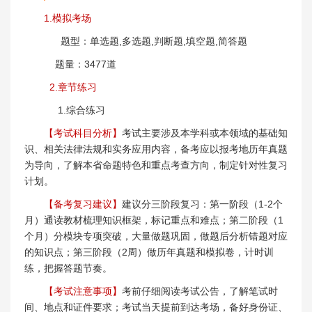
1.模拟考场
题型：单选题,多选题,判断题,填空题,简答题
题量：3477道
2.章节练习
1.综合练习
【考试科目分析】
考试主要涉及本学科或本领域的基础知
识、相关法律法规和实务应用内容，备考应以报考地历年真题
为导向，了解本省命题特色和重点考查方向，制定针对性复习
计划。
【备考复习建议】
建议分三阶段复习：第一阶段（1-2个
月）通读教材梳理知识框架，标记重点和难点；第二阶段（1
个月）分模块专项突破，大量做题巩固，做题后分析错题对应
的知识点；第三阶段（2周）做历年真题和模拟卷，计时训
练，把握答题节奏。
【考试注意事项】
考前仔细阅读考试公告，了解笔试时
间、地点和证件要求；考试当天提前到达考场，备好身份证、