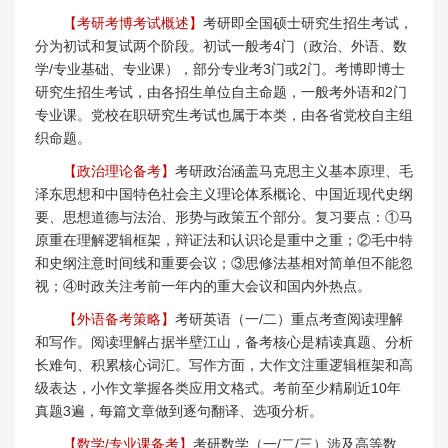
【考研考博考试概述】
考研即全国硕士研究生招生考试，
分为初试和复试两个阶段。初试一般考4门（政治、外语、数
学/专业基础、专业课），部分专业考3门或2门。考博即博士
研究生招生考试，由各招生单位自主命题，一般考外语和2门
专业课。党校在职研究生考试也属于本类，由各省党校自主组
织命题。
【政治理论备考】
考研政治涵盖马克思主义基本原理、毛
泽东思想和中国特色社会主义理论体系概论、中国近现代史纲
要、思想道德与法治、形势与政策五个部分。复习要点：①马
原重在理解逻辑框架，辩证法和认识论是重中之重；②毛中特
和史纲注意时间线和重要会议；③思修法基相对简单但不能忽
视；④时政关注考前一年内的重大会议和国内外热点。
【外语备考策略】
考研英语（一/二）重点考查阅读理解
和写作。阅读理解占据半壁江山，备考核心是精读真题、分析
长难句、积累核心词汇。写作方面，大作文注重逻辑框架和高
级表达，小作文掌握各类应用文格式。考前至少精刷近10年
真题3遍，每篇文章做到逐句翻译、选项分析。
【数学/专业课备考】
考研数学（一/二/三）涉及高等数