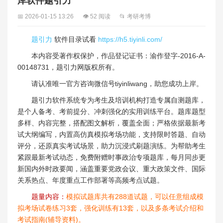
库软件题引力
📅 2026-01-15 13:26
👁 52 阅读
📂 考研考博
题引力
软件目录试看
https://h5.tiyinli.com/
本内容受著作权保护，作品登记证书：渝作登字-2016-A-
00148731，题引力网版权所有。
请认准唯一官方咨询微信号tiyinliwang，助您成功上岸。
题引力软件系统专为考生及培训机构打造专属自测题库，
是个人备考、考前提分、冲刺强化的实用训练平台。题库题型
多样、内容完整，搭配图文解析，覆盖全面；严格依据最新考
试大纲编写，内置高仿真模拟考场功能，支持限时答题、自动
评分，还原真实考试场景，助力沉浸式刷题演练。为帮助考生
紧跟最新考试动态，免费附赠时事政治专项题库，每月同步更
新国内外时政要闻，涵盖重要党政会议、重大政策文件、国际
关系热点、年度重点工作部署等高频考点试题。
题量内容：
模拟试题库共有288道试题，可以任意组成模
拟考场试卷练习3套，强化训练有13套，以及多条考试介绍和
考试指南(辅导资料)。