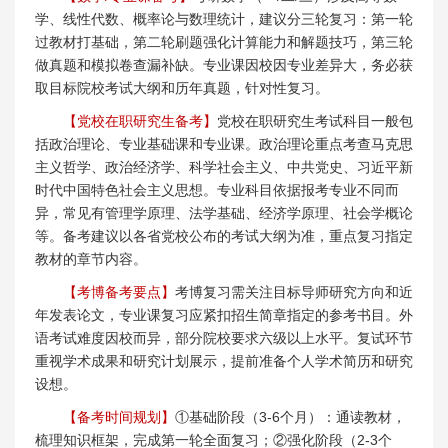
学、线性代数、概率论与数理统计，建议分三轮复习：第一轮
过教材打基础，第二轮刷题强化计算能力和解题技巧，第三轮
做真题和模拟卷查漏补缺。专业课因校因专业差异大，务必获
取目标院校考试大纲和历年真题，针对性复习。
【党校在职研究生备考】
党校在职研究生考试科目一般包
括政治理论、专业基础课和专业课。政治理论重点考查马克思
主义哲学、政治经济学、科学社会主义、中共党史、习近平新
时代中国特色社会主义思想。专业科目依据报考专业不同而
异，常见有管理学原理、法学基础、经济学原理、社会学概论
等。备考建议以各省党校公布的考试大纲为准，重点复习指定
教材的章节内容。
【考博备考要点】
考博复习需关注目标导师研究方向和近
年发表论文，专业课复习应紧扣招生简章指定的参考书目。外
语考试难度因校而异，部分院校要求六级以上水平。复试环节
重视学术成果和研究计划展示，提前准备个人学术简历和研究
设想。
【备考时间规划】
①基础阶段（3-6个月）：通读教材，
梳理知识框架，完成第一轮全面复习；②强化阶段（2-3个