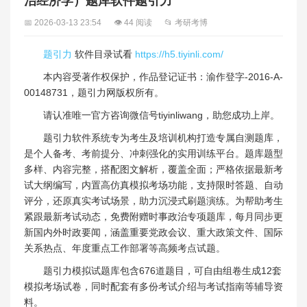
治经济学）题库软件题引力
📅 2026-03-13 23:54
👁 44 阅读
📂 考研考博
题引力
软件目录试看
https://h5.tiyinli.com/
本内容受著作权保护，作品登记证书：渝作登字-2016-A-
00148731，题引力网版权所有。
请认准唯一官方咨询微信号tiyinliwang，助您成功上岸。
题引力软件系统专为考生及培训机构打造专属自测题库，
是个人备考、考前提分、冲刺强化的实用训练平台。题库题型
多样、内容完整，搭配图文解析，覆盖全面；严格依据最新考
试大纲编写，内置高仿真模拟考场功能，支持限时答题、自动
评分，还原真实考试场景，助力沉浸式刷题演练。为帮助考生
紧跟最新考试动态，免费附赠时事政治专项题库，每月同步更
新国内外时政要闻，涵盖重要党政会议、重大政策文件、国际
关系热点、年度重点工作部署等高频考点试题。
题引力模拟试题库包含676道题目，可自由组卷生成12套
模拟考场试卷，同时配套有多份考试介绍与考试指南等辅导资
料。