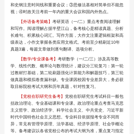
和史纲注意时间线和重要会议；③思修法基相对简单但不能忽
视；④时政关注考前一年内的重大会议和国内外热点。
【外语备考策略】
考研英语（一/二）重点考查阅读理解
和写作。阅读理解占据半壁江山，备考核心是精读真题、分析
长难句、积累核心词汇。写作方面，大作文注重逻辑框架和高
级表达，小作文掌握各类应用文格式。考前至少精刷近10年
真题3遍，每篇文章做到逐句翻译、选项分析。
【数学/专业课备考】
考研数学（一/二/三）涉及高等数
学、线性代数、概率论与数理统计，建议分三轮复习：第一轮
过教材打基础，第二轮刷题强化计算能力和解题技巧，第三轮
做真题和模拟卷查漏补缺。专业课因校因专业差异大，务必获
取目标院校考试大纲和历年真题，针对性复习。
【党校在职研究生备考】
党校在职研究生考试科目一般包
括政治理论、专业基础课和专业课。政治理论重点考查马克思
主义哲学、政治经济学、科学社会主义、中共党史、习近平新
时代中国特色社会主义思想。专业科目依据报考专业不同而
异，常见有管理学原理、法学基础、经济学原理、社会学概论
等。备考建议以各省党校公布的考试大纲为准，重点复习指定