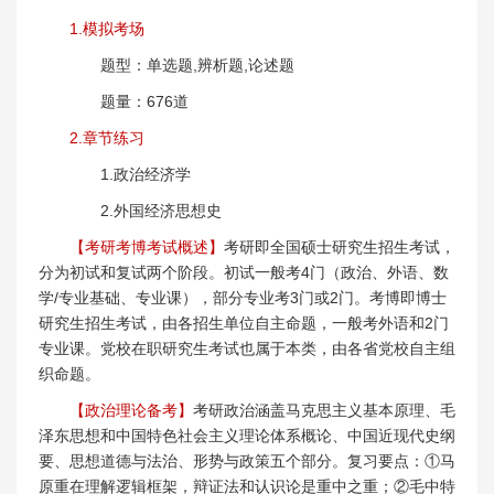
1.模拟考场
题型：单选题,辨析题,论述题
题量：676道
2.章节练习
1.政治经济学
2.外国经济思想史
【考研考博考试概述】
考研即全国硕士研究生招生考试，
分为初试和复试两个阶段。初试一般考4门（政治、外语、数
学/专业基础、专业课），部分专业考3门或2门。考博即博士
研究生招生考试，由各招生单位自主命题，一般考外语和2门
专业课。党校在职研究生考试也属于本类，由各省党校自主组
织命题。
【政治理论备考】
考研政治涵盖马克思主义基本原理、毛
泽东思想和中国特色社会主义理论体系概论、中国近现代史纲
要、思想道德与法治、形势与政策五个部分。复习要点：①马
原重在理解逻辑框架，辩证法和认识论是重中之重；②毛中特