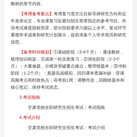
教材的章节内容。
【考博备考要点】
考博复习需关注目标导师研究方向和近
年发表论文，专业课复习应紧扣招生简章指定的参考书目。外
语考试难度因校而异，部分院校要求六级以上水平。复试环节
重视学术成果和研究计划展示，提前准备个人学术简历和研究
设想。
【备考时间规划】
①基础阶段（3-6个月）：通读教材，
梳理知识框架，完成第一轮全面复习；②强化阶段（2-3个
月）：大量做题，分模块突破重点难点，整理错题本；③冲刺
阶段（1-2个月）：真题实战模拟，回归课本查漏补缺，背诵
高频考点和时政热点；④考前1周：调整作息，回顾错题本和
核心笔记，保持考试状态。
3.考试指南
甘肃党校在职研究生招生考试：考试指南
4.考试介绍
甘肃党校在职研究生招生考试：考试介绍