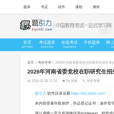
题库
书店
软件
课程
测评
首页
考试题库
在线考试
手机题库
网
SOFTWARE
BOOKSTORE
EXAMINATION
APP
ON
首页
>
考研考博
> 2026年河南省委党校在职研究生招生
2026年河南省委党校在职研究生
📅 2026-02-28 12:33
👁 59 阅读
📂 考研考博
题引力
软件目录试看
https://h5.tiyinli.com/
本内容受著作权保护，作品登记证书：渝作登字-20
请认准唯一官方咨询微信号tiyinliwang，助您