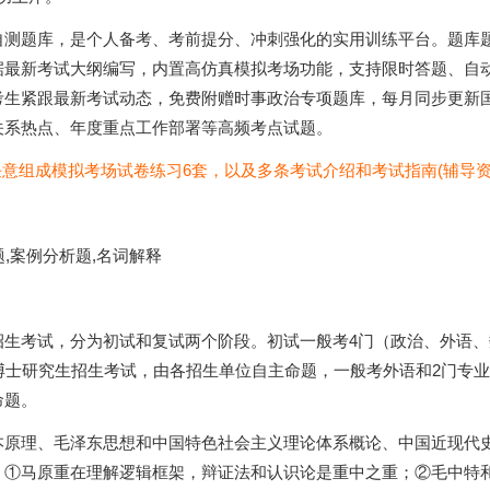
自测题库，是个人备考、考前提分、冲刺强化的实用训练平台。题库
据最新考试大纲编写，内置高仿真模拟考场功能，支持限时答题、自
考生紧跟最新考试动态，免费附赠时事政治专项题库，每月同步更新
关系热点、年度重点工作部署等高频考点试题。
任意组成模拟考场试卷练习6套，以及多条考试介绍和考试指南(辅导资
,案例分析题,名词解释
生考试，分为初试和复试两个阶段。初试一般考4门（政治、外语、
博士研究生招生考试，由各招生单位自主命题，一般考外语和2门专
命题。
本原理、毛泽东思想和中国特色社会主义理论体系概论、中国近现代
：①马原重在理解逻辑框架，辩证法和认识论是重中之重；②毛中特