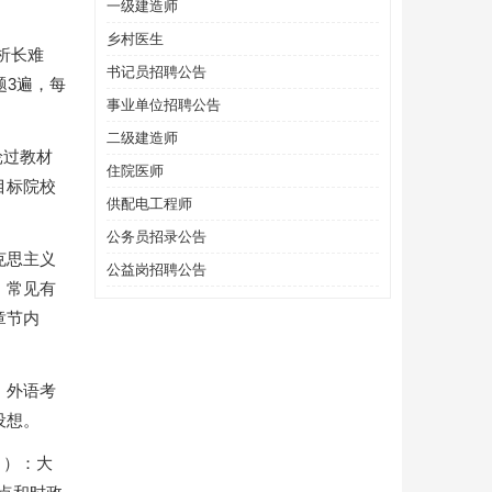
一级建造师
乡村医生
析长难
书记员招聘公告
题3遍，每
事业单位招聘公告
二级建造师
轮过教材
住院医师
目标院校
供配电工程师
公务员招录公告
克思主义
公益岗招聘公告
，常见有
章节内
。外语考
设想。
月）：大