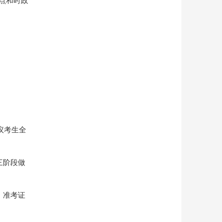
点和时政
议考生全
三阶段做
、准考证