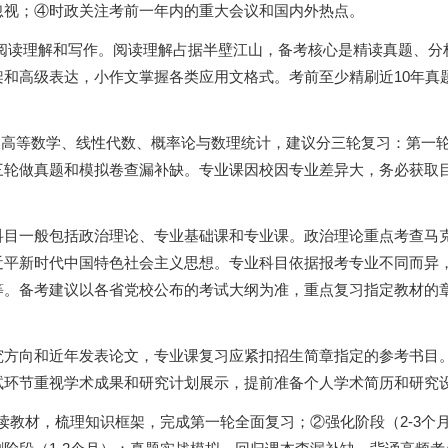
忽视；④时政关注考前一年内的重大会议和国内外热点。
查阅读理解和写作。阅读理解占据半壁江山，备考核心是精读真题、分
和高级表达，小作文掌握各类应用文格式。考前至少精刷近10年真
涉及高等数学、线性代数、概率论与数理统计，建议分三轮复习：第一
三轮做真题和模拟卷查漏补缺。专业课因校因专业差异大，务必获取
科目一般包括政治理论、专业基础课和专业课。政治理论重点考查马
近平新时代中国特色社会主义思想。专业科目依据报考专业不同而异
等。备考建议以各省党校公布的考试大纲为准，重点复习指定教材的
究方向和近年发表论文，专业课复习应紧扣招生简章指定的参考书目
试环节重视学术成果和研究计划展示，提前准备个人学术简历和研究
通读教材，梳理知识框架，完成第一轮全面复习；②强化阶段（2-3个