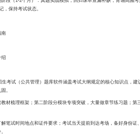
阶段（1-2个月）：真题实战模拟，回归课本查漏补缺，背诵高频考
记，保持考试状态。
指南
介绍
生招生考试（公共管理）题库软件涵盖考试大纲规定的核心知识点，建
巩固。
读教材梳理框架；第二阶段分模块专项突破，大量做章节练习题；第
了解笔试时间地点和证件要求；考试当天提前到达考场，备好身份证
分。