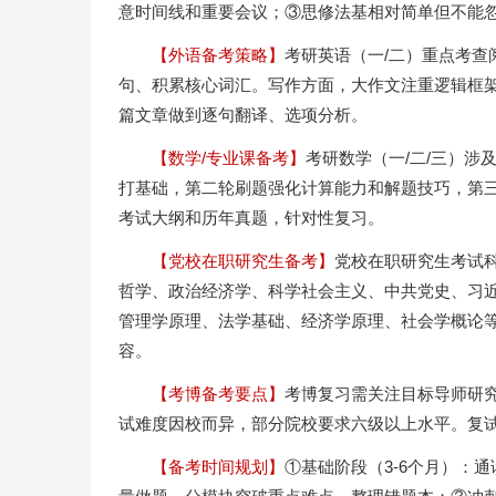
意时间线和重要会议；③思修法基相对简单但不能
【外语备考策略】
考研英语（一/二）重点考
句、积累核心词汇。写作方面，大作文注重逻辑框架
篇文章做到逐句翻译、选项分析。
【数学/专业课备考】
考研数学（一/二/三）
打基础，第二轮刷题强化计算能力和解题技巧，第
考试大纲和历年真题，针对性复习。
【党校在职研究生备考】
党校在职研究生考试
哲学、政治经济学、科学社会主义、中共党史、习
管理学原理、法学基础、经济学原理、社会学概论
容。
【考博备考要点】
考博复习需关注目标导师研
试难度因校而异，部分院校要求六级以上水平。复
【备考时间规划】
①基础阶段（3-6个月）：