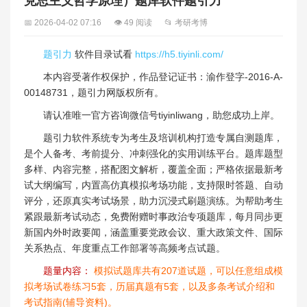
克思主义哲学原理）题库软件题引力
📅 2026-04-02 07:16
👁 49 阅读
📂 考研考博
题引力
软件目录试看
https://h5.tiyinli.com/
本内容受著作权保护，作品登记证书：渝作登字-2016-A-
00148731，题引力网版权所有。
请认准唯一官方咨询微信号tiyinliwang，助您成功上岸。
题引力软件系统专为考生及培训机构打造专属自测题库，
是个人备考、考前提分、冲刺强化的实用训练平台。题库题型
多样、内容完整，搭配图文解析，覆盖全面；严格依据最新考
试大纲编写，内置高仿真模拟考场功能，支持限时答题、自动
评分，还原真实考试场景，助力沉浸式刷题演练。为帮助考生
紧跟最新考试动态，免费附赠时事政治专项题库，每月同步更
新国内外时政要闻，涵盖重要党政会议、重大政策文件、国际
关系热点、年度重点工作部署等高频考点试题。
题量内容：
模拟试题库共有207道试题，可以任意组成模
拟考场试卷练习5套，历届真题有5套，以及多条考试介绍和
考试指南(辅导资料)。