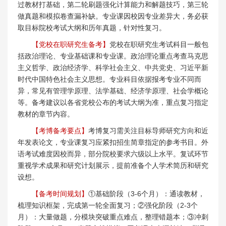
过教材打基础，第二轮刷题强化计算能力和解题技巧，第三轮
做真题和模拟卷查漏补缺。专业课因校因专业差异大，务必获
取目标院校考试大纲和历年真题，针对性复习。
【党校在职研究生备考】
党校在职研究生考试科目一般包
括政治理论、专业基础课和专业课。政治理论重点考查马克思
主义哲学、政治经济学、科学社会主义、中共党史、习近平新
时代中国特色社会主义思想。专业科目依据报考专业不同而
异，常见有管理学原理、法学基础、经济学原理、社会学概论
等。备考建议以各省党校公布的考试大纲为准，重点复习指定
教材的章节内容。
【考博备考要点】
考博复习需关注目标导师研究方向和近
年发表论文，专业课复习应紧扣招生简章指定的参考书目。外
语考试难度因校而异，部分院校要求六级以上水平。复试环节
重视学术成果和研究计划展示，提前准备个人学术简历和研究
设想。
【备考时间规划】
①基础阶段（3-6个月）：通读教材，
梳理知识框架，完成第一轮全面复习；②强化阶段（2-3个
月）：大量做题，分模块突破重点难点，整理错题本；③冲刺