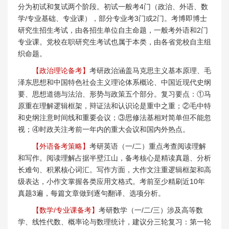
分为初试和复试两个阶段。初试一般考4门（政治、外语、数
学/专业基础、专业课），部分专业考3门或2门。考博即博士
研究生招生考试，由各招生单位自主命题，一般考外语和2门
专业课。党校在职研究生考试也属于本类，由各省党校自主组
织命题。
【政治理论备考】
考研政治涵盖马克思主义基本原理、毛
泽东思想和中国特色社会主义理论体系概论、中国近现代史纲
要、思想道德与法治、形势与政策五个部分。复习要点：①马
原重在理解逻辑框架，辩证法和认识论是重中之重；②毛中特
和史纲注意时间线和重要会议；③思修法基相对简单但不能忽
视；④时政关注考前一年内的重大会议和国内外热点。
【外语备考策略】
考研英语（一/二）重点考查阅读理解
和写作。阅读理解占据半壁江山，备考核心是精读真题、分析
长难句、积累核心词汇。写作方面，大作文注重逻辑框架和高
级表达，小作文掌握各类应用文格式。考前至少精刷近10年
真题3遍，每篇文章做到逐句翻译、选项分析。
【数学/专业课备考】
考研数学（一/二/三）涉及高等数
学、线性代数、概率论与数理统计，建议分三轮复习：第一轮