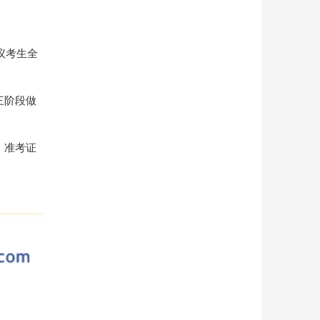
议考生全
三阶段做
、准考证