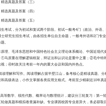
精选真题及答案（三）
精选真题及答案（四）
精选真题及答案（五）
生考试，分为初试和复试两个阶段。初试一般考4门（政治、外语、
博士研究生招生考试，由各招生单位自主命题，一般考外语和2门专
命题。
本原理、毛泽东思想和中国特色社会主义理论体系概论、中国近现代
：①马原重在理解逻辑框架，辩证法和认识论是重中之重；②毛中特
忽视；④时政关注考前一年内的重大会议和国内外热点。
查阅读理解和写作。阅读理解占据半壁江山，备考核心是精读真题、分
和高级表达，小作文掌握各类应用文格式。考前至少精刷近10年真
涉及高等数学、线性代数、概率论与数理统计，建议分三轮复习：第一
三轮做真题和模拟卷查漏补缺。专业课因校因专业差异大，务必获取