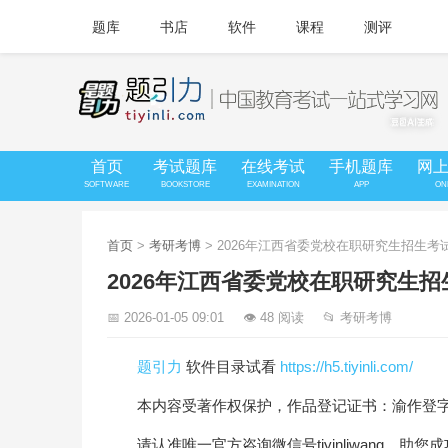
题库
书店
软件
课程
测评
首页
考试题库
在线考试
手机题库
网
SOFTWARE
BOOKSTORE
EXAMINATION
APP
ON
首页
>
考研考博
> 2026年江西省委党校在职研究生招生
2026年江西省委党校在职研究生
📅 2026-01-05 09:01
👁 48 阅读
📂 考研考博
题引力
软件目录试看
https://h5.tiyinli.com/
本内容受著作权保护，作品登记证书：渝作登字-20
请认准唯一官方咨询微信号tiyinliwang，助您