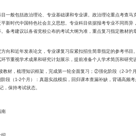
科目一般包括政治理论、专业基础课和专业课。政治理论重点考查马
近平新时代中国特色社会主义思想。专业科目依据报考专业不同而异
等。备考建议以各省党校公布的考试大纲为准，重点复习指定教材的
究方向和近年发表论文，专业课复习应紧扣招生简章指定的参考书目
试环节重视学术成果和研究计划展示，提前准备个人学术简历和研究
通读教材，梳理知识框架，完成第一轮全面复习；②强化阶段（2-3个
阶段（1-2个月）：真题实战模拟，回归课本查漏补缺，背诵高频考
记，保持考试状态。
指南
介绍