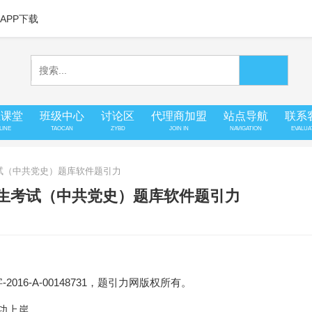
APP下载
上课堂
班级中心
讨论区
代理商加盟
站点导航
联系
LINE
TAOCAN
ZYBD
JOIN IN
NAVIGATION
EVALUA
考试（中共党史）题库软件题引力
招生考试（中共党史）题库软件题引力
16-A-00148731，题引力网版权所有。
成功上岸。