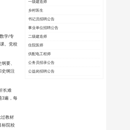
一级建造师
乡村医生
书记员招聘公告
事业单位招聘公告
数学/专
二级建造师
业课。党校
住院医师
供配电工程师
公务员招录公告
史纲要、
和史纲注
公益岗招聘公告
析长难
题3遍，每
轮过教材
目标院校