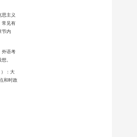
克思主义
，常见有
章节内
。外语考
设想。
月）：大
点和时政