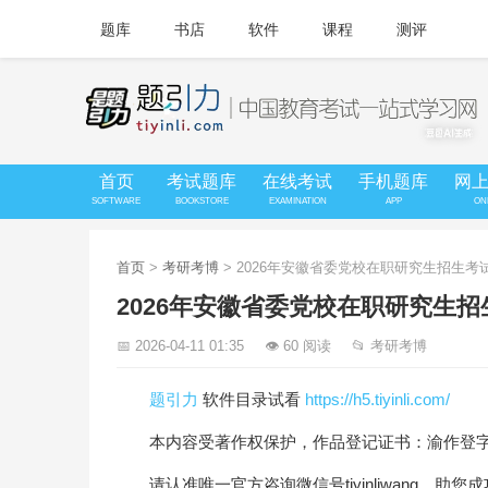
题库
书店
软件
课程
测评
首页
考试题库
在线考试
手机题库
网
SOFTWARE
BOOKSTORE
EXAMINATION
APP
ON
首页
>
考研考博
> 2026年安徽省委党校在职研究生招生
2026年安徽省委党校在职研究生
📅 2026-04-11 01:35
👁 60 阅读
📂 考研考博
题引力
软件目录试看
https://h5.tiyinli.com/
本内容受著作权保护，作品登记证书：渝作登字-20
请认准唯一官方咨询微信号tiyinliwang，助您