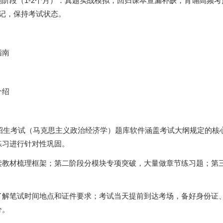
阶段（1-2个月）：真题实战模拟，回归课本查漏补缺，背诵高频考
记，保持考试状态。
指南
介绍
生招生考试（马克思主义政治经济学）题库软件涵盖考试大纲规定的核
练习进行针对性巩固。
读教材梳理框架；第二阶段分模块专项突破，大量做章节练习题；第
了解笔试时间地点和证件要求；考试当天提前到达考场，备好身份证
分。