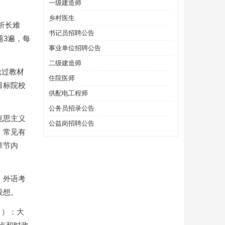
一级建造师
乡村医生
析长难
书记员招聘公告
题3遍，每
事业单位招聘公告
二级建造师
轮过教材
住院医师
目标院校
供配电工程师
公务员招录公告
克思主义
公益岗招聘公告
，常见有
章节内
。外语考
设想。
月）：大