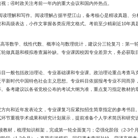
忽视；④时政关注考前一年内的重大会议和国内外热点。
查阅读理解和写作。阅读理解占据半壁江山，备考核心是精读真题、分
和高级表达，小作文掌握各类应用文格式。考前至少精刷近10年真
涉及高等数学、线性代数、概率论与数理统计，建议分三轮复习：第一
三轮做真题和模拟卷查漏补缺。专业课因校因专业差异大，务必获取
科目一般包括政治理论、专业基础课和专业课。政治理论重点考查马
近平新时代中国特色社会主义思想。专业科目依据报考专业不同而异
等。备考建议以各省党校公布的考试大纲为准，重点复习指定教材的
究方向和近年发表论文，专业课复习应紧扣招生简章指定的参考书目
试环节重视学术成果和研究计划展示，提前准备个人学术简历和研究
通读教材，梳理知识框架，完成第一轮全面复习；②强化阶段（2-3个