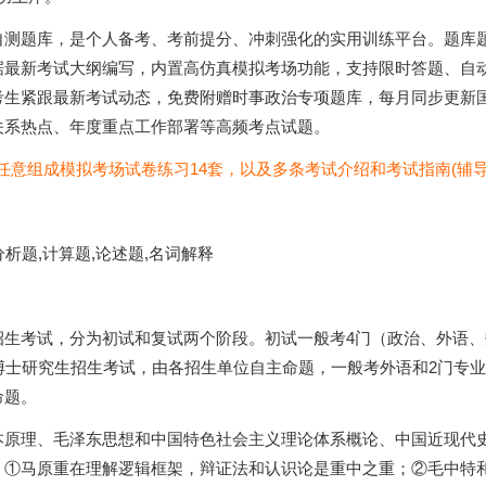
自测题库，是个人备考、考前提分、冲刺强化的实用训练平台。题库
据最新考试大纲编写，内置高仿真模拟考场功能，支持限时答题、自
考生紧跟最新考试动态，免费附赠时事政治专项题库，每月同步更新
关系热点、年度重点工作部署等高频考点试题。
以任意组成模拟考场试卷练习14套，以及多条考试介绍和考试指南(辅导
析题,计算题,论述题,名词解释
生考试，分为初试和复试两个阶段。初试一般考4门（政治、外语、
博士研究生招生考试，由各招生单位自主命题，一般考外语和2门专
命题。
本原理、毛泽东思想和中国特色社会主义理论体系概论、中国近现代
：①马原重在理解逻辑框架，辩证法和认识论是重中之重；②毛中特