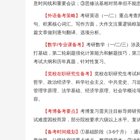
意时间线和重要会议；③思修法基相对简单但不能
【外语备考策略】
考研英语（一/二）重点考
句、积累核心词汇。写作方面，大作文注重逻辑框架
篇文章做到逐句翻译、选项分析。
【数学/专业课备考】
考研数学（一/二/三）
打基础，第二轮刷题强化计算能力和解题技巧，第
考试大纲和历年真题，针对性复习。
【党校在职研究生备考】
党校在职研究生考试
哲学、政治经济学、科学社会主义、中共党史、习
管理学原理、法学基础、经济学原理、社会学概论
容。
【考博备考要点】
考博复习需关注目标导师研
试难度因校而异，部分院校要求六级以上水平。复
【备考时间规划】
①基础阶段（3-6个月）：