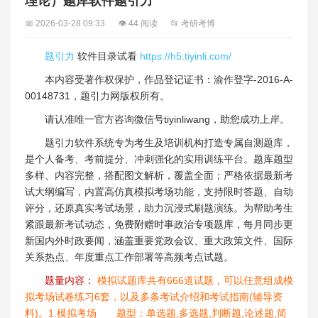
理论）题库软件题引力
📅 2026-03-28 09:33
👁 44 阅读
📂 考研考博
题引力
软件目录试看
https://h5.tiyinli.com/
本内容受著作权保护，作品登记证书：渝作登字-2016-A-
00148731，题引力网版权所有。
请认准唯一官方咨询微信号tiyinliwang，助您成功上岸。
题引力软件系统专为考生及培训机构打造专属自测题库，
是个人备考、考前提分、冲刺强化的实用训练平台。题库题型
多样、内容完整，搭配图文解析，覆盖全面；严格依据最新考
试大纲编写，内置高仿真模拟考场功能，支持限时答题、自动
评分，还原真实考试场景，助力沉浸式刷题演练。为帮助考生
紧跟最新考试动态，免费附赠时事政治专项题库，每月同步更
新国内外时政要闻，涵盖重要党政会议、重大政策文件、国际
关系热点、年度重点工作部署等高频考点试题。
题量内容：
模拟试题库共有666道试题，可以任意组成模
拟考场试卷练习6套，以及多条考试介绍和考试指南(辅导资
料)。1.模拟考场 题型：单选题,多选题,判断题,论述题,简