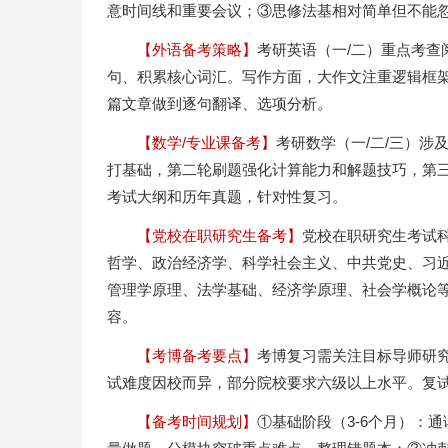
意时间线和重要会议；③思修法基相对简单但不能
【外语备考策略】
考研英语（一/二）重点考
句、积累核心词汇。写作方面，大作文注重逻辑框架
篇文章做到逐句翻译、选项分析。
【数学/专业课备考】
考研数学（一/二/三）
打基础，第二轮刷题强化计算能力和解题技巧，第
考试大纲和历年真题，针对性复习。
【党校在职研究生备考】
党校在职研究生考试
哲学、政治经济学、科学社会主义、中共党史、习
管理学原理、法学基础、经济学原理、社会学概论
容。
【考博备考要点】
考博复习需关注目标导师研
试难度因校而异，部分院校要求六级以上水平。复
【备考时间规划】
①基础阶段（3-6个月）：