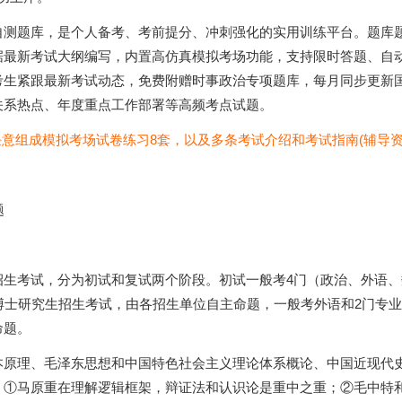
自测题库，是个人备考、考前提分、冲刺强化的实用训练平台。题库
据最新考试大纲编写，内置高仿真模拟考场功能，支持限时答题、自
考生紧跟最新考试动态，免费附赠时事政治专项题库，每月同步更新
关系热点、年度重点工作部署等高频考点试题。
任意组成模拟考场试卷练习8套，以及多条考试介绍和考试指南(辅导资
题
生考试，分为初试和复试两个阶段。初试一般考4门（政治、外语、
博士研究生招生考试，由各招生单位自主命题，一般考外语和2门专
命题。
本原理、毛泽东思想和中国特色社会主义理论体系概论、中国近现代
：①马原重在理解逻辑框架，辩证法和认识论是重中之重；②毛中特