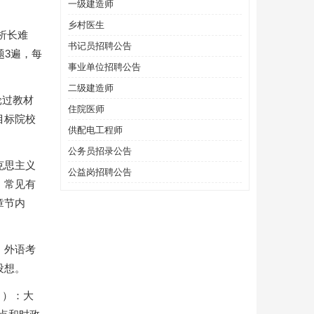
一级建造师
乡村医生
析长难
书记员招聘公告
题3遍，每
事业单位招聘公告
二级建造师
轮过教材
住院医师
目标院校
供配电工程师
公务员招录公告
克思主义
公益岗招聘公告
，常见有
章节内
。外语考
设想。
月）：大