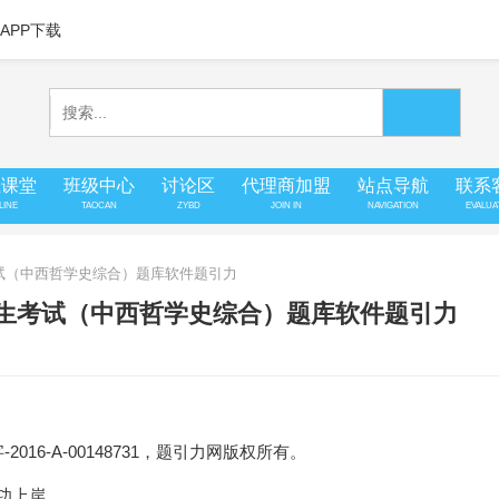
APP下载
上课堂
班级中心
讨论区
代理商加盟
站点导航
联系
LINE
TAOCAN
ZYBD
JOIN IN
NAVIGATION
EVALUA
考试（中西哲学史综合）题库软件题引力
招生考试（中西哲学史综合）题库软件题引力
16-A-00148731，题引力网版权所有。
成功上岸。