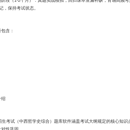
阶段（1-2个月）：真题实战模拟，回归课本查漏补缺，背诵高频考
记，保持考试状态。
包含：
介绍
生招生考试（中西哲学史综合）题库软件涵盖考试大纲规定的核心知识
针对性巩固。