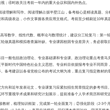
忽视；④时政关注考前一年内的重大会议和国内外热点。
查阅读理解和写作。阅读理解占据半壁江山，备考核心是精读真题、分
和高级表达，小作文掌握各类应用文格式。考前至少精刷近10年真
涉及高等数学、线性代数、概率论与数理统计，建议分三轮复习：第一
三轮做真题和模拟卷查漏补缺。专业课因校因专业差异大，务必获取
科目一般包括政治理论、专业基础课和专业课。政治理论重点考查马
近平新时代中国特色社会主义思想。专业科目依据报考专业不同而异
等。备考建议以各省党校公布的考试大纲为准，重点复习指定教材的
究方向和近年发表论文，专业课复习应紧扣招生简章指定的参考书目
试环节重视学术成果和研究计划展示，提前准备个人学术简历和研究
通读教材，梳理知识框架，完成第一轮全面复习；②强化阶段（2-3个