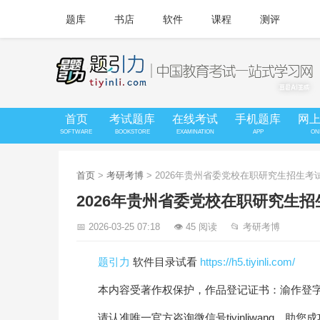
题库
书店
软件
课程
测评
首页
考试题库
在线考试
手机题库
网
SOFTWARE
BOOKSTORE
EXAMINATION
APP
ON
首页
>
考研考博
> 2026年贵州省委党校在职研究生招生
2026年贵州省委党校在职研究生
📅 2026-03-25 07:18
👁 45 阅读
📂 考研考博
题引力
软件目录试看
https://h5.tiyinli.com/
本内容受著作权保护，作品登记证书：渝作登字-20
请认准唯一官方咨询微信号tiyinliwang，助您