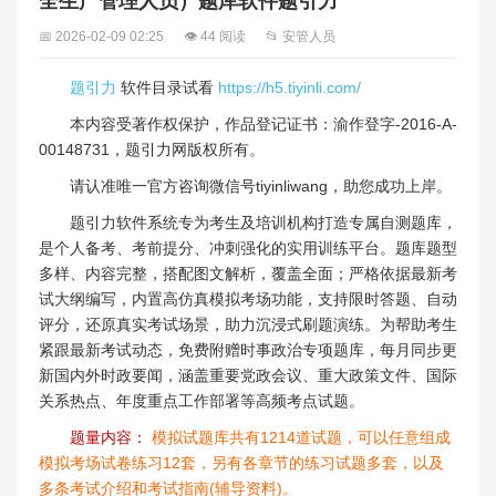
全生产管理人员）题库软件题引力
📅 2026-02-09 02:25
👁 44 阅读
📂 安管人员
题引力
软件目录试看
https://h5.tiyinli.com/
本内容受著作权保护，作品登记证书：渝作登字-2016-A-
00148731，题引力网版权所有。
请认准唯一官方咨询微信号tiyinliwang，助您成功上岸。
题引力软件系统专为考生及培训机构打造专属自测题库，
是个人备考、考前提分、冲刺强化的实用训练平台。题库题型
多样、内容完整，搭配图文解析，覆盖全面；严格依据最新考
试大纲编写，内置高仿真模拟考场功能，支持限时答题、自动
评分，还原真实考试场景，助力沉浸式刷题演练。为帮助考生
紧跟最新考试动态，免费附赠时事政治专项题库，每月同步更
新国内外时政要闻，涵盖重要党政会议、重大政策文件、国际
关系热点、年度重点工作部署等高频考点试题。
题量内容：
模拟试题库共有1214道试题，可以任意组成
模拟考场试卷练习12套，另有各章节的练习试题多套，以及
多条考试介绍和考试指南(辅导资料)。