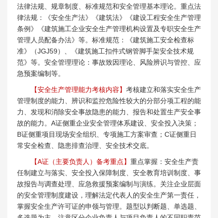
法律法规、规章制度、标准规范和安全管理基本理论。重点法
律法规：《安全生产法》《建筑法》《建设工程安全生产管理
条例》《建筑施工企业安全生产管理机构设置及专职安全生产
管理人员配备办法》等。标准规范：《建筑施工安全检查标
准》（JGJ59）、《建筑施工扣件式钢管脚手架安全技术规
范》等。安全管理理论：事故致因理论、风险辨识与管控、应
急预案编制等。
【安全生产管理能力考核内容】
考核建立和落实安全生产
管理制度的能力、辨识和监控危险性较大的分部分项工程的能
力、发现和消除安全事故隐患的能力、报告和处置生产安全事
故的能力。A证侧重企业安全管理体系建设、安全投入决策；
B证侧重项目现场安全组织、专项施工方案审查；C证侧重日
常安全检查、隐患排查治理、安全技术交底。
【A证（主要负责人）备考重点】
重点掌握：安全生产责
任制建立与落实、安全投入保障制度、安全教育培训制度、事
故报告与调查处理、应急救援预案编制与演练。关注企业层面
的安全管理制度建设，理解法定代表人的安全生产第一责任，
掌握安全生产许可证的申领与管理。题型以判断题、单选题、
多选题为主，注意区分企业负责人与项目负责人的不同职责范