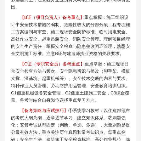
围。
【B证（项目负责人）备考重点】
重点掌握：施工组织设
计中安全技术措施的编制、危险性较大的分部分项工程专项施
工方案编制与审查、施工现场安全防护标准、临时用电安全、
高处作业安全、起重吊装安全、消防安全管理。理解项目经理
的安全生产责任，掌握安全检查与隐患整改闭环管理，熟悉安
全文明施工标准。注意B证与建造师执业资格的关联要求。
【C证（专职安全员）备考重点】
重点掌握：施工现场日
常安全检查方法与频次、安全隐患辨识与整改（脚手架、模板
支撑、深基坑、起重机械等）、安全技术交底的内容与要求、
特种作业人员管理、劳动防护用品管理、安全教育培训组织。
C1侧重机械设备安全管理，C2侧重土建施工安全，C3综合覆
盖。备考时结合自身岗位选择重点复习方向。
【备考策略与应试技巧】
①系统学习教材：以住建部颁布
的考试大纲为纲，逐章逐节学习，建立知识体系。②刷题强
化：安管考试题型固定（判断、单选、多选），大量刷题是提
分最有效方法，重点关注历年真题和常考知识点。③重点突
破：安全生产法、建筑施工安全检查标准、高处作业规范、临