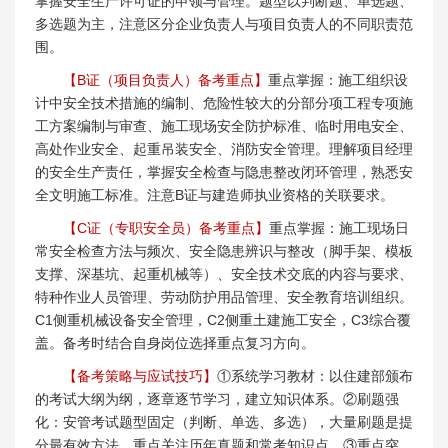
掌握安全生产许可证的申领与管理。题型以判断题、单选题、
多选题为主，注意区分企业负责人与项目负责人的不同职责范
围。
【B证（项目负责人）备考重点】
重点掌握：施工组织设
计中安全技术措施的编制、危险性较大的分部分项工程专项施
工方案编制与审查、施工现场安全防护标准、临时用电安全、
高处作业安全、起重吊装安全、消防安全管理。理解项目经理
的安全生产责任，掌握安全检查与隐患整改闭环管理，熟悉安
全文明施工标准。注意B证与建造师执业资格的关联要求。
【C证（专职安全员）备考重点】
重点掌握：施工现场日
常安全检查方法与频次、安全隐患辨识与整改（脚手架、模板
支撑、深基坑、起重机械等）、安全技术交底的内容与要求、
特种作业人员管理、劳动防护用品管理、安全教育培训组织。
C1侧重机械设备安全管理，C2侧重土建施工安全，C3综合覆
盖。备考时结合自身岗位选择重点复习方向。
【备考策略与应试技巧】
①系统学习教材：以住建部颁布
的考试大纲为纲，逐章逐节学习，建立知识体系。②刷题强
化：安管考试题型固定（判断、单选、多选），大量刷题是提
分最有效方法，重点关注历年真题和常考知识点。③重点突