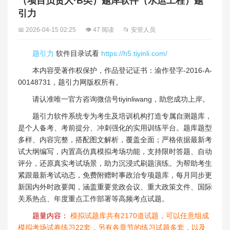
（项目负责人·B类）题库软件（水运工程）题
引力
📅 2026-04-15 02:25
👁 47 阅读
📂 安管人员
题引力
软件目录试看
https://h5.tiyinli.com/
本内容受著作权保护，作品登记证书：渝作登字-2016-A-
00148731，题引力网版权所有。
请认准唯一官方咨询微信号tiyinliwang，助您成功上岸。
题引力软件系统专为考生及培训机构打造专属自测题库，
是个人备考、考前提分、冲刺强化的实用训练平台。题库题型
多样、内容完整，搭配图文解析，覆盖全面；严格依据最新考
试大纲编写，内置高仿真模拟考场功能，支持限时答题、自动
评分，还原真实考试场景，助力沉浸式刷题演练。为帮助考生
紧跟最新考试动态，免费附赠时事政治专项题库，每月同步更
新国内外时政要闻，涵盖重要党政会议、重大政策文件、国际
关系热点、年度重点工作部署等高频考点试题。
题量内容：
模拟试题库共有2170道试题，可以任意组成
模拟考场试卷练习22套，另有各章节的练习试题多套，以及