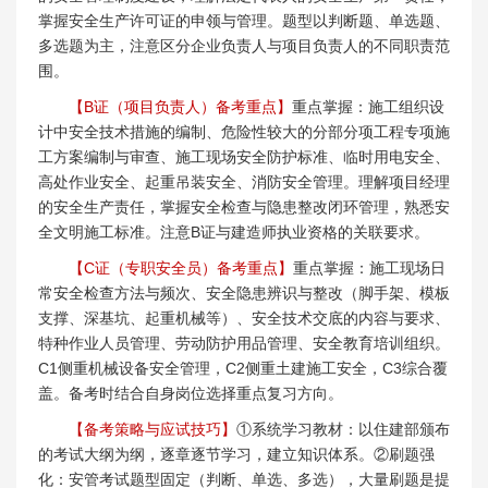
掌握安全生产许可证的申领与管理。题型以判断题、单选题、
多选题为主，注意区分企业负责人与项目负责人的不同职责范
围。
【B证（项目负责人）备考重点】
重点掌握：施工组织设
计中安全技术措施的编制、危险性较大的分部分项工程专项施
工方案编制与审查、施工现场安全防护标准、临时用电安全、
高处作业安全、起重吊装安全、消防安全管理。理解项目经理
的安全生产责任，掌握安全检查与隐患整改闭环管理，熟悉安
全文明施工标准。注意B证与建造师执业资格的关联要求。
【C证（专职安全员）备考重点】
重点掌握：施工现场日
常安全检查方法与频次、安全隐患辨识与整改（脚手架、模板
支撑、深基坑、起重机械等）、安全技术交底的内容与要求、
特种作业人员管理、劳动防护用品管理、安全教育培训组织。
C1侧重机械设备安全管理，C2侧重土建施工安全，C3综合覆
盖。备考时结合自身岗位选择重点复习方向。
【备考策略与应试技巧】
①系统学习教材：以住建部颁布
的考试大纲为纲，逐章逐节学习，建立知识体系。②刷题强
化：安管考试题型固定（判断、单选、多选），大量刷题是提