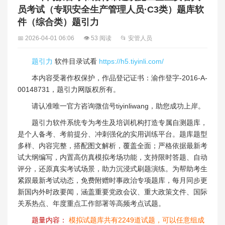
员考试（专职安全生产管理人员·C3类）题库软
件（综合类）题引力
📅 2026-04-01 06:06
👁 53 阅读
📂 安管人员
题引力
软件目录试看
https://h5.tiyinli.com/
本内容受著作权保护，作品登记证书：渝作登字-2016-A-
00148731，题引力网版权所有。
请认准唯一官方咨询微信号tiyinliwang，助您成功上岸。
题引力软件系统专为考生及培训机构打造专属自测题库，
是个人备考、考前提分、冲刺强化的实用训练平台。题库题型
多样、内容完整，搭配图文解析，覆盖全面；严格依据最新考
试大纲编写，内置高仿真模拟考场功能，支持限时答题、自动
评分，还原真实考试场景，助力沉浸式刷题演练。为帮助考生
紧跟最新考试动态，免费附赠时事政治专项题库，每月同步更
新国内外时政要闻，涵盖重要党政会议、重大政策文件、国际
关系热点、年度重点工作部署等高频考点试题。
题量内容：
模拟试题库共有2249道试题，可以任意组成