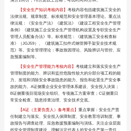
【安全生产知识考核内容】
考核内容包括建筑施工安全的
法律法规、规章制度、标准规范和安全管理基本理论。重点法
律法规：《安全生产法》《建筑法》《建设工程安全生产管理
条例》《建筑施工企业安全生产管理机构设置及专职安全生产
管理人员配备办法》等。标准规范：《建筑施工安全检查标
准》（JGJ59）、《建筑施工扣件式钢管脚手架安全技术规
范》等。安全管理理论：事故致因理论、风险辨识与管控、应
急预案编制等。
【安全生产管理能力考核内容】
考核建立和落实安全生产
管理制度的能力、辨识和监控危险性较大的分部分项工程的能
力、发现和消除安全事故隐患的能力、报告和处置生产安全事
故的能力。A证侧重企业安全管理体系建设、安全投入决策；
B证侧重项目现场安全组织、专项施工方案审查；C证侧重日
常安全检查、隐患排查治理、安全技术交底。
【A证（主要负责人）备考重点】
重点掌握：安全生产责
任制建立与落实、安全投入保障制度、安全教育培训制度、事
故报告与调查处理、应急救援预案编制与演练。关注企业层面
的安全管理制度建设，理解法定代表人的安全生产第一责任，