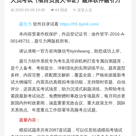
人员考试（项目负责人·B证）题库软件题引力
📅 2026-04-09 10:48
👁 44 阅读
📂 安管人员
题引力
软件目录试看
https://h5.tiyinli.com/
本内容受著作权保护，作品登记证书：渝作登字-2016-A-
00148731，题引力网版权所有。
请认准唯一官方咨询微信号tiyinliwang，助您成功上岸。
题引力软件系统专为考生及培训机构打造专属自测题库，
是个人备考、考前提分、冲刺强化的实用训练平台。题库题型
多样、内容完整，搭配图文解析，覆盖全面；严格依据最新考
试大纲编写，内置高仿真模拟考场功能，支持限时答题、自动
评分，还原真实考试场景，助力沉浸式刷题演练。为帮助考生
紧跟最新考试动态，免费附赠时事政治专项题库，每月同步更
新国内外时政要闻，涵盖重要党政会议、重大政策文件、国际
关系热点、年度重点工作部署等高频考点试题。
题量内容：
模拟试题库共有2087道试题，可以任意组成模拟考场试