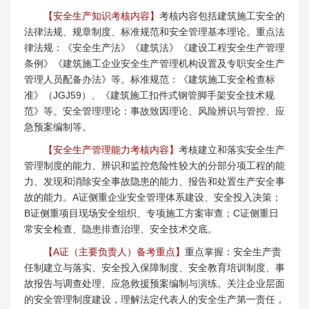
【安全生产知识考核内容】
考核内容包括建筑施工安全的
法律法规、规章制度、标准规范和安全管理基本理论。重点法
律法规：《安全生产法》《建筑法》《建设工程安全生产管理
条例》《建筑施工企业安全生产管理机构设置及专职安全生产
管理人员配备办法》等。标准规范：《建筑施工安全检查标
准》（JGJ59）、《建筑施工扣件式钢管脚手架安全技术规
范》等。安全管理理论：事故致因理论、风险辨识与管控、应
急预案编制等。
【安全生产管理能力考核内容】
考核建立和落实安全生产
管理制度的能力、辨识和监控危险性较大的分部分项工程的能
力、发现和消除安全事故隐患的能力、报告和处置生产安全事
故的能力。A证侧重企业安全管理体系建设、安全投入决策；
B证侧重项目现场安全组织、专项施工方案审查；C证侧重日
常安全检查、隐患排查治理、安全技术交底。
【A证（主要负责人）备考重点】
重点掌握：安全生产责
任制建立与落实、安全投入保障制度、安全教育培训制度、事
故报告与调查处理、应急救援预案编制与演练。关注企业层面
的安全管理制度建设，理解法定代表人的安全生产第一责任，