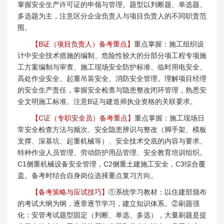
掌握安全生产许可证的申领与管理。题型以判断题、单选题、
多选题为主，注意区分企业负责人与项目负责人的不同职责范
围。
【B证（项目负责人）备考重点】
重点掌握：施工组织设
计中安全技术措施的编制、危险性较大的分部分项工程专项施
工方案编制与审查、施工现场安全防护标准、临时用电安全、
高处作业安全、起重吊装安全、消防安全管理。理解项目经理
的安全生产责任，掌握安全检查与隐患整改闭环管理，熟悉安
全文明施工标准。注意B证与建造师执业资格的关联要求。
【C证（专职安全员）备考重点】
重点掌握：施工现场日
常安全检查方法与频次、安全隐患辨识与整改（脚手架、模板
支撑、深基坑、起重机械等）、安全技术交底的内容与要求、
特种作业人员管理、劳动防护用品管理、安全教育培训组织。
C1侧重机械设备安全管理，C2侧重土建施工安全，C3综合覆
盖。备考时结合自身岗位选择重点复习方向。
【备考策略与应试技巧】
①系统学习教材：以住建部颁布
的考试大纲为纲，逐章逐节学习，建立知识体系。②刷题强
化：安管考试题型固定（判断、单选、多选），大量刷题是提