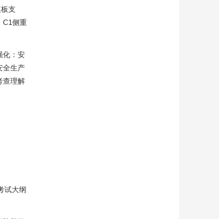
模板支
C1侧重
强化：安
安全生产
考查理解
考试大纲