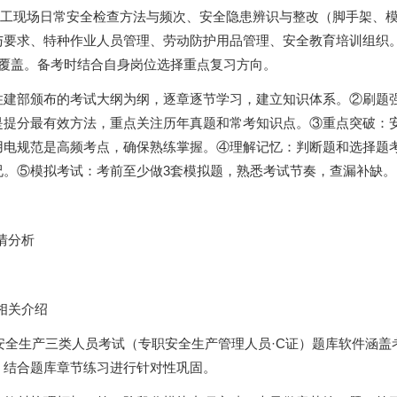
工现场日常安全检查方法与频次、安全隐患辨识与整改（脚手架、
要求、特种作业人员管理、劳动防护用品管理、安全教育培训组织。
合覆盖。备考时结合自身岗位选择重点复习方向。
住建部颁布的考试大纲为纲，逐章逐节学习，建立知识体系。②刷题
是提分最有效方法，重点关注历年真题和常考知识点。③重点突破：
用电规范是高频考点，确保熟练掌握。④理解记忆：判断题和选择题
况。⑤模拟考试：考前至少做3套模拟题，熟悉考试节奏，查漏补缺。
情分析
相关介绍
业安全生产三类人员考试（专职安全生产管理人员·C证）题库软件涵盖
，结合题库章节练习进行针对性巩固。