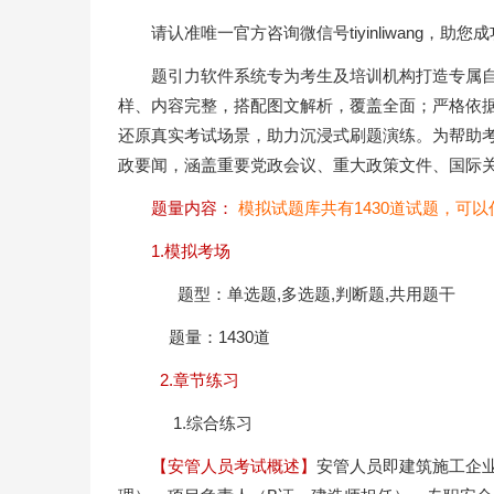
请认准唯一官方咨询微信号tiyinliwang，助您
题引力软件系统专为考生及培训机构打造专属
样、内容完整，搭配图文解析，覆盖全面；严格依
还原真实考试场景，助力沉浸式刷题演练。为帮助
政要闻，涵盖重要党政会议、重大政策文件、国际
题量内容：
模拟试题库共有1430道试题，可
1.模拟考场
题型：单选题,多选题,判断题,共用题干
题量：1430道
2.章节练习
1.综合练习
【安管人员考试概述】
安管人员即建筑施工企