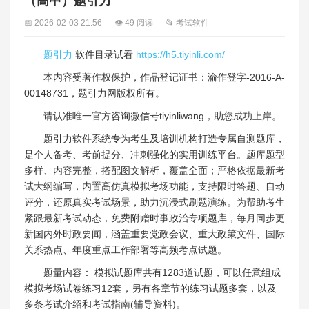
（高中）题引力
📅 2026-02-03 21:56
👁 49 阅读
📂 考试软件
题引力
软件目录试看
https://h5.tiyinli.com/
本内容受著作权保护，作品登记证书：渝作登字-2016-A-
00148731，题引力网版权所有。
请认准唯一官方咨询微信号tiyinliwang，助您成功上岸。
题引力软件系统专为考生及培训机构打造专属自测题库，
是个人备考、考前提分、冲刺强化的实用训练平台。题库题型
多样、内容完整，搭配图文解析，覆盖全面；严格依据最新考
试大纲编写，内置高仿真模拟考场功能，支持限时答题、自动
评分，还原真实考试场景，助力沉浸式刷题演练。为帮助考生
紧跟最新考试动态，免费附赠时事政治专项题库，每月同步更
新国内外时政要闻，涵盖重要党政会议、重大政策文件、国际
关系热点、年度重点工作部署等高频考点试题。
题量内容： 模拟试题库共有1283道试题，可以任意组成
模拟考场试卷练习12套，另有各章节的练习试题多套，以及
多条考试介绍和考试指南(辅导资料)。